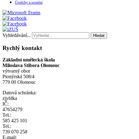
Úspěchy a ocenění
Vyhledávání...
Hledat
Rychlý kontakt
Základní umělecká škola
Miloslava Stibora Olomouc
výtvarný obor
Pionýrská 508/4
779 00 Olomouc
Datová schránka:
zjyfdka
IČ:
47654279
Tel.:
585 425 101
Tel.:
739 070 258
E-mail: