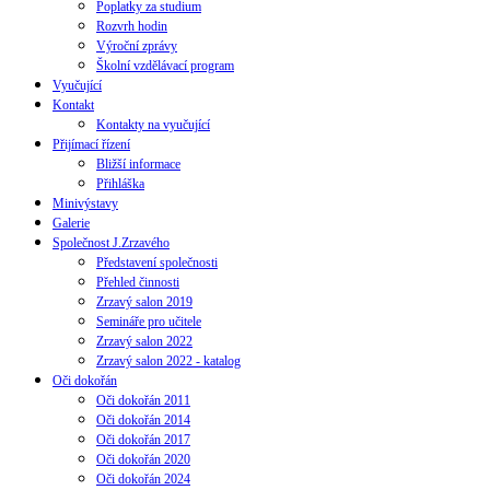
Poplatky za studium
Rozvrh hodin
Výroční zprávy
Školní vzdělávací program
Vyučující
Kontakt
Kontakty na vyučující
Přijímací řízení
Bližší informace
Přihláška
Minivýstavy
Galerie
Společnost J.Zrzavého
Představení společnosti
Přehled činnosti
Zrzavý salon 2019
Semináře pro učitele
Zrzavý salon 2022
Zrzavý salon 2022 - katalog
Oči dokořán
Oči dokořán 2011
Oči dokořán 2014
Oči dokořán 2017
Oči dokořán 2020
Oči dokořán 2024