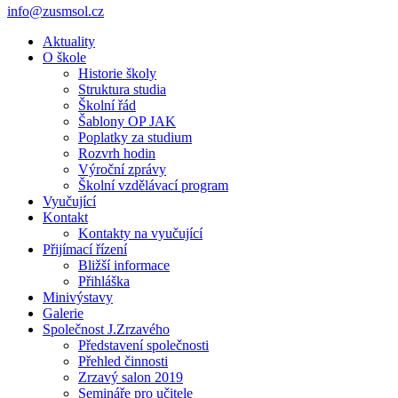
info@zusmsol.cz
Aktuality
O škole
Historie školy
Struktura studia
Školní řád
Šablony OP JAK
Poplatky za studium
Rozvrh hodin
Výroční zprávy
Školní vzdělávací program
Vyučující
Kontakt
Kontakty na vyučující
Přijímací řízení
Bližší informace
Přihláška
Minivýstavy
Galerie
Společnost J.Zrzavého
Představení společnosti
Přehled činnosti
Zrzavý salon 2019
Semináře pro učitele