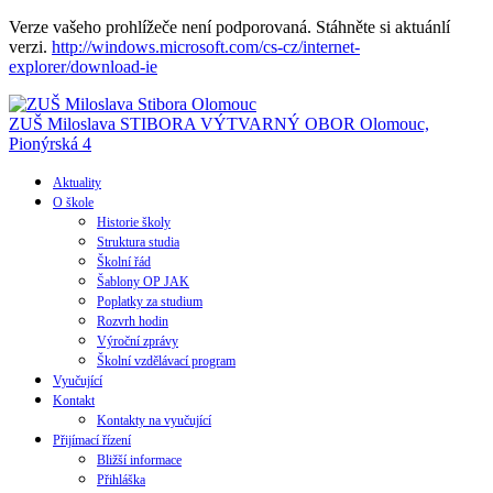
Verze vašeho prohlížeče není podporovaná. Stáhněte si aktuánlí
verzi.
http://windows.microsoft.com/cs-cz/internet-
explorer/download-ie
ZUŠ Miloslava STIBORA
VÝTVARNÝ OBOR
Olomouc,
Pionýrská 4
Aktuality
O škole
Historie školy
Struktura studia
Školní řád
Šablony OP JAK
Poplatky za studium
Rozvrh hodin
Výroční zprávy
Školní vzdělávací program
Vyučující
Kontakt
Kontakty na vyučující
Přijímací řízení
Bližší informace
Přihláška