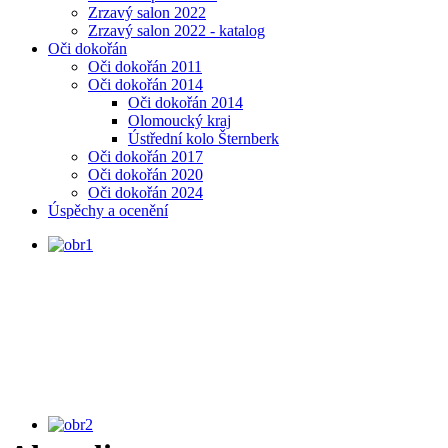
Zrzavý salon 2022
Zrzavý salon 2022 - katalog
Oči dokořán
Oči dokořán 2011
Oči dokořán 2014
Oči dokořán 2014
Olomoucký kraj
Ústřední kolo Šternberk
Oči dokořán 2017
Oči dokořán 2020
Oči dokořán 2024
Úspěchy a ocenění
MINIVÝSTAVA, Portréty podle
Rembrandta, uč. J. Sosna