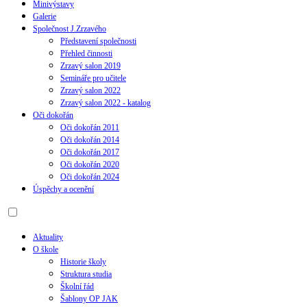
Minivýstavy
Galerie
Společnost J.Zrzavého
Představení společnosti
Přehled činnosti
Zrzavý salon 2019
Semináře pro učitele
Zrzavý salon 2022
Zrzavý salon 2022 - katalog
Oči dokořán
Oči dokořán 2011
Oči dokořán 2014
Oči dokořán 2017
Oči dokořán 2020
Oči dokořán 2024
Úspěchy a ocenění
Aktuality
O škole
Historie školy
Struktura studia
Školní řád
Šablony OP JAK