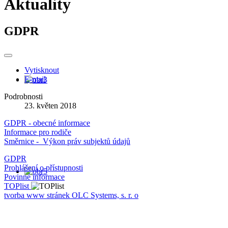
Aktuality
GDPR
Vytisknout
E-mail
Podrobnosti
23. květen 2018
GDPR - obecné informace
Informace pro rodiče
Směrnice - Výkon práv subjektů údajů
GDPR
Prohlášení o přístupnosti
Povinné informace
TOPlist
tvorba www stránek OLC Systems, s. r. o