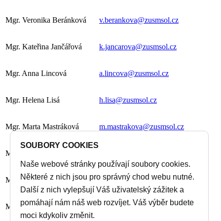
Mgr. Veronika Beránková
v.berankova@zusmsol.cz
Mgr. Kateřina Jančářová
k.jancarova@zusmsol.cz
Mgr. Anna Lincová
a.lincova@zusmsol.cz
Mgr. Helena Lisá
h.lisa@zusmsol.cz
Mgr. Marta Mastráková
m.mastrakova@zusmsol.cz
SOUBORY COOKIES
Mgr. Zdeněk Moupic
z.moupic@zusmsol.cz
Naše webové stránky používají soubory cookies.
Některé z nich jsou pro správný chod webu nutné.
Mgr. Matěj Pernička
m.pernicka@zusmsol.cz
Další z nich vylepšují Váš uživatelský zážitek a
pomáhají nám náš web rozvíjet. Váš výběr budete
Mgr. BcA. Jiří Sosna, Ph.D.
j.sosna@zusmsol.cz
moci kdykoliv změnit.