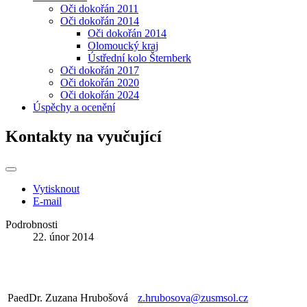
Oči dokořán 2011
Oči dokořán 2014
Oči dokořán 2014
Olomoucký kraj
Ústřední kolo Šternberk
Oči dokořán 2017
Oči dokořán 2020
Oči dokořán 2024
Úspěchy a ocenění
Kontakty na vyučující
Vytisknout
E-mail
Podrobnosti
22. únor 2014
PaedDr. Zuzana Hrubošová
z.hrubosova@zusmsol.cz