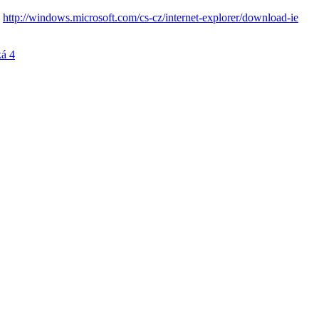
.
http://windows.microsoft.com/cs-cz/internet-explorer/download-ie
á 4