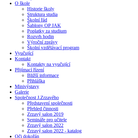
O škole
Historie školy
Struktura studia
Školní řád
Šablony OP JAK
Poplatky za studium
Rozvrh hodin
Výroční zprávy
Školní vzdělávací program
Vyučující
Kontakt
Kontakty na vyučující
Přijímací řízení
Bližší informace
Přihláška
Minivýstavy
Galerie
Společnost J.Zrzavého
Představení společnosti
Přehled činnosti
Zrzavý salon 2019
Semináře pro učitele
Zrzavý salon 2022
Zrzavý salon 2022 - katalog
Oči dokořán