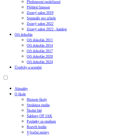
Představení společnosti
Přehled činnosti
Zrzavý salon 2019
Semináře pro učitele
Zrzavý salon 2022
Zrzavý salon 2022 - katalog
Oči dokořán
Oči dokořán 2011
Oči dokořán 2014
Oči dokořán 2017
Oči dokořán 2020
Oči dokořán 2024
Úspěchy a ocenění
Aktuality
O škole
Historie školy
Struktura studia
Školní řád
Šablony OP JAK
Poplatky za studium
Rozvrh hodin
Výroční zprávy