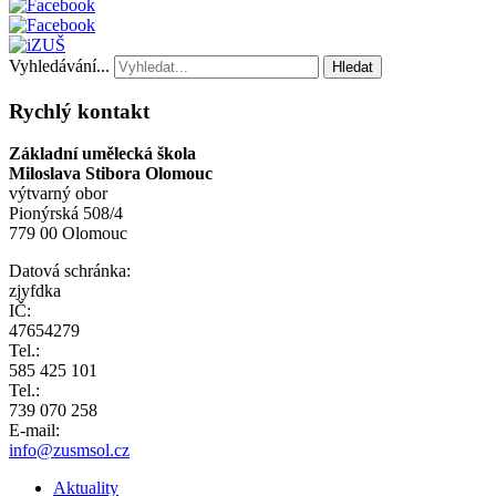
Vyhledávání...
Hledat
Rychlý kontakt
Základní umělecká škola
Miloslava Stibora Olomouc
výtvarný obor
Pionýrská 508/4
779 00 Olomouc
Datová schránka:
zjyfdka
IČ:
47654279
Tel.:
585 425 101
Tel.:
739 070 258
E-mail:
info@zusmsol.cz
Aktuality