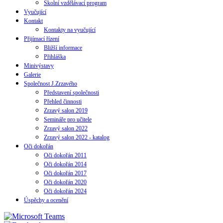
Školní vzdělávací program
Vyučující
Kontakt
Kontakty na vyučující
Přijímací řízení
Bližší informace
Přihláška
Minivýstavy
Galerie
Společnost J.Zrzavého
Představení společnosti
Přehled činnosti
Zrzavý salon 2019
Semináře pro učitele
Zrzavý salon 2022
Zrzavý salon 2022 - katalog
Oči dokořán
Oči dokořán 2011
Oči dokořán 2014
Oči dokořán 2017
Oči dokořán 2020
Oči dokořán 2024
Úspěchy a ocenění