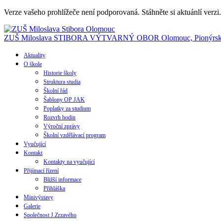
Verze vašeho prohlížeče není podporovaná. Stáhněte si aktuánlí verzi
ZUŠ Miloslava STIBORA
VÝTVARNÝ OBOR
Olomouc, Pionýrsk
Aktuality
O škole
Historie školy
Struktura studia
Školní řád
Šablony OP JAK
Poplatky za studium
Rozvrh hodin
Výroční zprávy
Školní vzdělávací program
Vyučující
Kontakt
Kontakty na vyučující
Přijímací řízení
Bližší informace
Přihláška
Minivýstavy
Galerie
Společnost J.Zrzavého