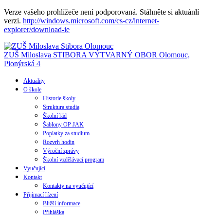
Verze vašeho prohlížeče není podporovaná. Stáhněte si aktuánlí
verzi.
http://windows.microsoft.com/cs-cz/internet-
explorer/download-ie
ZUŠ Miloslava STIBORA
VÝTVARNÝ OBOR
Olomouc,
Pionýrská 4
Aktuality
O škole
Historie školy
Struktura studia
Školní řád
Šablony OP JAK
Poplatky za studium
Rozvrh hodin
Výroční zprávy
Školní vzdělávací program
Vyučující
Kontakt
Kontakty na vyučující
Přijímací řízení
Bližší informace
Přihláška