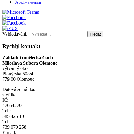
Úspěchy a ocenění
Vyhledávání...
Hledat
Rychlý kontakt
Základní umělecká škola
Miloslava Stibora Olomouc
výtvarný obor
Pionýrská 508/4
779 00 Olomouc
Datová schránka:
zjyfdka
IČ:
47654279
Tel.:
585 425 101
Tel.:
739 070 258
E-mail: