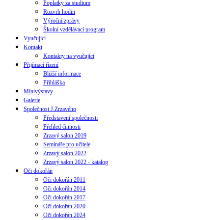
Poplatky za studium
Rozvrh hodin
Výroční zprávy
Školní vzdělávací program
Vyučující
Kontakt
Kontakty na vyučující
Přijímací řízení
Bližší informace
Přihláška
Minivýstavy
Galerie
Společnost J.Zrzavého
Představení společnosti
Přehled činnosti
Zrzavý salon 2019
Semináře pro učitele
Zrzavý salon 2022
Zrzavý salon 2022 - katalog
Oči dokořán
Oči dokořán 2011
Oči dokořán 2014
Oči dokořán 2017
Oči dokořán 2020
Oči dokořán 2024