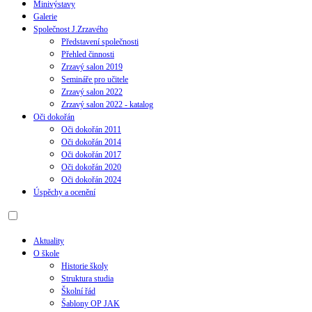
Minivýstavy
Galerie
Společnost J.Zrzavého
Představení společnosti
Přehled činnosti
Zrzavý salon 2019
Semináře pro učitele
Zrzavý salon 2022
Zrzavý salon 2022 - katalog
Oči dokořán
Oči dokořán 2011
Oči dokořán 2014
Oči dokořán 2017
Oči dokořán 2020
Oči dokořán 2024
Úspěchy a ocenění
Aktuality
O škole
Historie školy
Struktura studia
Školní řád
Šablony OP JAK