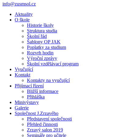
info@zusmsol.cz
Aktuality
O škole
Historie školy
Struktura studia
Školní řád
Šablony OP JAK
Poplatky za studium
Rozvrh hodin
Výroční zprávy
Školní vzdělávací program
Vyučující
Kontakt
Kontakty na vyučující
Přijímací řízení
Bližší informace
Přihláška
Minivýstavy
Galerie
Společnost J.Zrzavého
Představení společnosti
Přehled činnosti
Zrzavý salon 2019
Semináře pro učitele