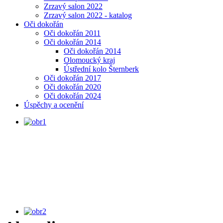
Zrzavý salon 2022
Zrzavý salon 2022 - katalog
Oči dokořán
Oči dokořán 2011
Oči dokořán 2014
Oči dokořán 2014
Olomoucký kraj
Ústřední kolo Šternberk
Oči dokořán 2017
Oči dokořán 2020
Oči dokořán 2024
Úspěchy a ocenění
MINIVÝSTAVA, Portréty podle
Rembrandta, uč. J. Sosna