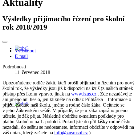
Aktuality
Výsledky přijímacího řízení pro školní
rok 2018/2019
Vytisknout
E-mail
Podrobnosti
11. červenec 2018
Upozorňujeme rodiče žáků, kteří prošli přijímacím řízením pro nový
školní rok, že výsledky jsou již k dispozici na izuš (z našich stránek
přístup přes ikonu vpravo, jinak na
www.izus.cz
. Zde nezadávejte
ani jméno ani heslo, jen klikněte na odkaz Přihláška – Informace o
přijetí. Zadáte naši školu, jméno a rodné číslo žáka. Ocitnete se
v jeho Žákovském sešitě. V případě, že je u žáka zapsáno jméno
učitele, je žák přijat. Následně obdržíte e-mailem podklady pro
platbu školného na 1. pololetí. Pokud jste do přihlášky rodné číslo
nezadali, do sešitu se nedostanete, informaci obdržíte v odpovědi na
váš dotaz, který zašlete na
info@zusmsol.cz
)