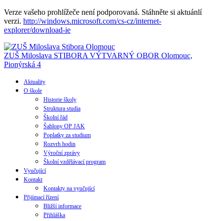
Verze vašeho prohlížeče není podporovaná. Stáhněte si aktuánlí
verzi.
http://windows.microsoft.com/cs-cz/internet-
explorer/download-ie
ZUŠ Miloslava STIBORA
VÝTVARNÝ OBOR
Olomouc,
Pionýrská 4
Aktuality
O škole
Historie školy
Struktura studia
Školní řád
Šablony OP JAK
Poplatky za studium
Rozvrh hodin
Výroční zprávy
Školní vzdělávací program
Vyučující
Kontakt
Kontakty na vyučující
Přijímací řízení
Bližší informace
Přihláška