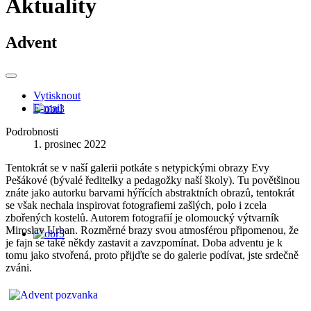
Aktuality
Advent
Vytisknout
E-mail
Podrobnosti
1. prosinec 2022
Tentokrát se v naší galerii potkáte s netypickými obrazy Evy
Pešákové (bývalé ředitelky a pedagožky naší školy). Tu povětšinou
znáte jako autorku barvami hýřících abstraktních obrazů, tentokrát
se však nechala inspirovat fotografiemi zašlých, polo i zcela
zbořených kostelů. Autorem fotografií je olomoucký výtvarník
Miroslav Urban. Rozměrné brazy svou atmosférou připomenou, že
je fajn se také někdy zastavit a zavzpomínat. Doba adventu je k
tomu jako stvořená, proto přijďte se do galerie podívat, jste srdečně
zváni.