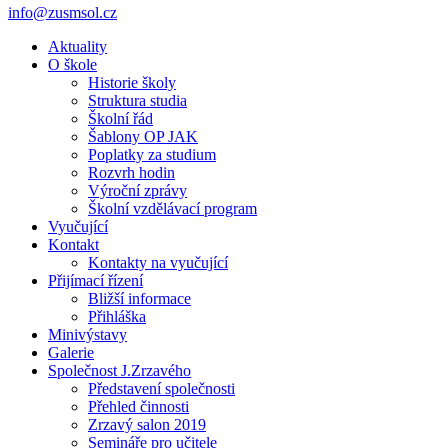
info@zusmsol.cz
Aktuality
O škole
Historie školy
Struktura studia
Školní řád
Šablony OP JAK
Poplatky za studium
Rozvrh hodin
Výroční zprávy
Školní vzdělávací program
Vyučující
Kontakt
Kontakty na vyučující
Přijímací řízení
Bližší informace
Přihláška
Minivýstavy
Galerie
Společnost J.Zrzavého
Představení společnosti
Přehled činnosti
Zrzavý salon 2019
Semináře pro učitele