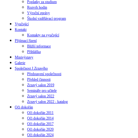
Poplatky za studium
Rozvrh hodin
Výroční zprávy
Školní vzdělávací program
Vyučující
Kontakt
Kontakty na vyučující
Přijímací řízení
Bližší informace
Přihláška
Minivýstavy
Galerie
Společnost J.Zrzavého
Představení společnosti
Přehled činnosti
Zrzavý salon 2019
Semináře pro učitele
Zrzavý salon 2022
Zrzavý salon 2022 - katalog
Oči dokořán
Oči dokořán 2011
Oči dokořán 2014
Oči dokořán 2017
Oči dokořán 2020
Oči dokořán 2024