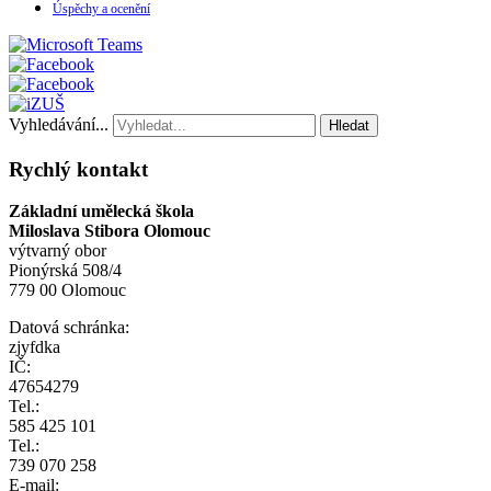
Úspěchy a ocenění
Vyhledávání...
Hledat
Rychlý kontakt
Základní umělecká škola
Miloslava Stibora Olomouc
výtvarný obor
Pionýrská 508/4
779 00 Olomouc
Datová schránka:
zjyfdka
IČ:
47654279
Tel.:
585 425 101
Tel.:
739 070 258
E-mail: