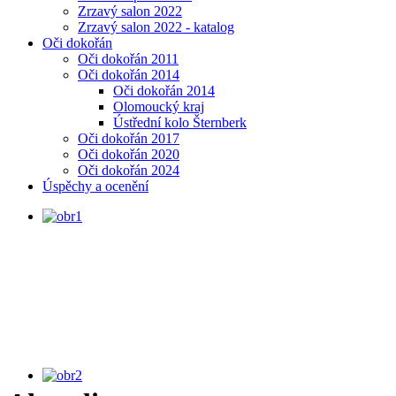
Zrzavý salon 2022
Zrzavý salon 2022 - katalog
Oči dokořán
Oči dokořán 2011
Oči dokořán 2014
Oči dokořán 2014
Olomoucký kraj
Ústřední kolo Šternberk
Oči dokořán 2017
Oči dokořán 2020
Oči dokořán 2024
Úspěchy a ocenění
MINIVÝSTAVA, Portréty podle
Rembrandta, uč. J. Sosna