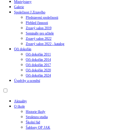
Minivýstavy
Galerie
Společnost J.Zrzavého
Představení společnosti
Přehled činnosti
Zrzavý salon 2019
Semináře pro učitele
Zrzavý salon 2022
Zrzavý salon 2022 - katalog
Oči dokořán
Oči dokořán 2011
Oči dokořán 2014
Oči dokořán 2017
Oči dokořán 2020
Oči dokořán 2024
Úspěchy a ocenění
Aktuality
O škole
Historie školy
Struktura studia
Školní řád
Šablony OP JAK