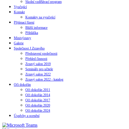
Školní vzdělávací program
Vyučující
Kontakt
Kontakty na vyučující
Přijímací řízení
Bližší informace
Přihláška
Minivýstavy
Galerie
Společnost J.Zrzavého
Představení společnosti
Přehled činnosti
Zrzavý salon 2019
Semináře pro učitele
Zrzavý salon 2022
Zrzavý salon 2022 - katalog
Oči dokořán
Oči dokořán 2011
Oči dokořán 2014
Oči dokořán 2017
Oči dokořán 2020
Oči dokořán 2024
Úspěchy a ocenění