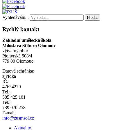
Vyhledávání...
Hledat
Rychlý kontakt
Základní umělecká škola
Miloslava Stibora Olomouc
výtvarný obor
Pionýrská 508/4
779 00 Olomouc
Datová schránka:
zjyfdka
IČ:
47654279
Tel.:
585 425 101
Tel.:
739 070 258
E-mail:
info@zusmsol.cz
Aktuality