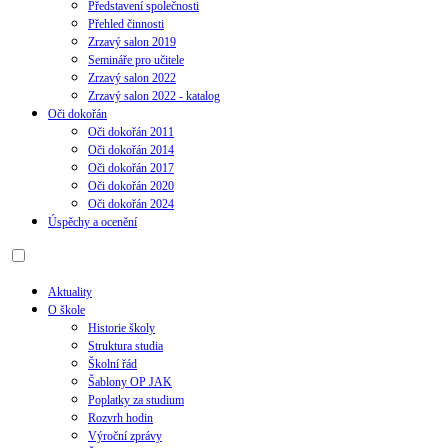
Představení společnosti
Přehled činnosti
Zrzavý salon 2019
Semináře pro učitele
Zrzavý salon 2022
Zrzavý salon 2022 - katalog
Oči dokořán
Oči dokořán 2011
Oči dokořán 2014
Oči dokořán 2017
Oči dokořán 2020
Oči dokořán 2024
Úspěchy a ocenění
Aktuality
O škole
Historie školy
Struktura studia
Školní řád
Šablony OP JAK
Poplatky za studium
Rozvrh hodin
Výroční zprávy