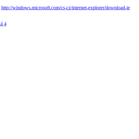
.
http://windows.microsoft.com/cs-cz/internet-explorer/download-ie
á 4