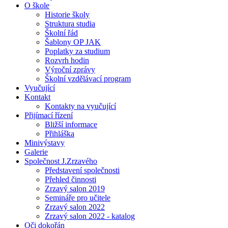
O škole
Historie školy
Struktura studia
Školní řád
Šablony OP JAK
Poplatky za studium
Rozvrh hodin
Výroční zprávy
Školní vzdělávací program
Vyučující
Kontakt
Kontakty na vyučující
Přijímací řízení
Bližší informace
Přihláška
Minivýstavy
Galerie
Společnost J.Zrzavého
Představení společnosti
Přehled činnosti
Zrzavý salon 2019
Semináře pro učitele
Zrzavý salon 2022
Zrzavý salon 2022 - katalog
Oči dokořán