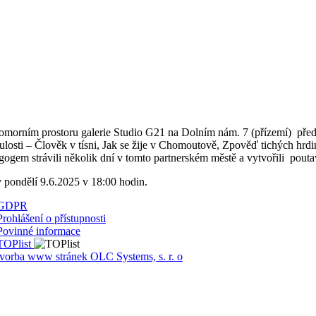
omorním prostoru galerie Studio G21 na Dolním nám. 7 (přízemí) předst
ulosti – Člověk v tísni, Jak se žije v Chomoutově, Zpověď tichých hr
gogem strávili několik dní v tomto partnerském městě a vytvořili poutav
v pondělí 9.6.2025 v 18:00 hodin.
GDPR
Prohlášení o přístupnosti
Povinné informace
TOPlist
tvorba www stránek OLC Systems, s. r. o