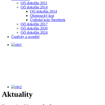
Oči dokořán 2011
Oči dokořán 2014
Oči dokořán 2014
Olomoucký kraj
Ústřední kolo Šternberk
Oči dokořán 2017
Oči dokořán 2020
Oči dokořán 2024
Úspěchy a ocenění
MINIVÝSTAVA, Portréty podle
Rembrandta, uč. J. Sosna
Aktuality