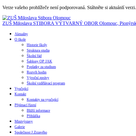
Verze vašeho prohlížeče není podporovaná. Stáhněte si aktuánlí verzi
ZUŠ Miloslava STIBORA
VÝTVARNÝ OBOR
Olomouc, Pionýrsk
Aktuality
O škole
Historie školy
Struktura studia
Školní řád
Šablony OP JAK
Poplatky za studium
Rozvrh hodin
Výroční zprávy
Školní vzdělávací program
Vyučující
Kontakt
Kontakty na vyučující
Přijímací řízení
Bližší informace
Přihláška
Minivýstavy
Galerie
Společnost J.Zrzavého