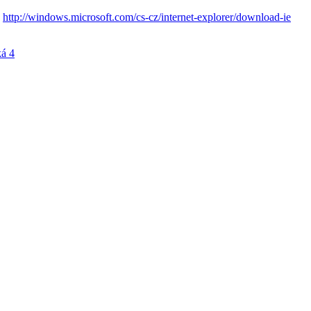
.
http://windows.microsoft.com/cs-cz/internet-explorer/download-ie
á 4