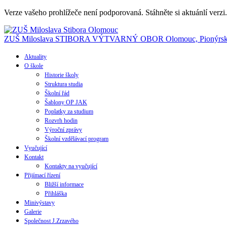
Verze vašeho prohlížeče není podporovaná. Stáhněte si aktuánlí verzi
ZUŠ Miloslava STIBORA
VÝTVARNÝ OBOR
Olomouc, Pionýrsk
Aktuality
O škole
Historie školy
Struktura studia
Školní řád
Šablony OP JAK
Poplatky za studium
Rozvrh hodin
Výroční zprávy
Školní vzdělávací program
Vyučující
Kontakt
Kontakty na vyučující
Přijímací řízení
Bližší informace
Přihláška
Minivýstavy
Galerie
Společnost J.Zrzavého