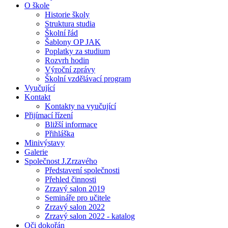
O škole
Historie školy
Struktura studia
Školní řád
Šablony OP JAK
Poplatky za studium
Rozvrh hodin
Výroční zprávy
Školní vzdělávací program
Vyučující
Kontakt
Kontakty na vyučující
Přijímací řízení
Bližší informace
Přihláška
Minivýstavy
Galerie
Společnost J.Zrzavého
Představení společnosti
Přehled činnosti
Zrzavý salon 2019
Semináře pro učitele
Zrzavý salon 2022
Zrzavý salon 2022 - katalog
Oči dokořán