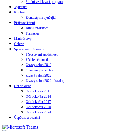
Školní vzdělávací program
Vyučující
Kontakt
Kontakty na vyučující
Přijímací řízení
Bližší informace
Přihláška
Minivýstavy
Galerie
Společnost J.Zrzavého
Představení společnosti
Přehled činnosti
Zrzavý salon 2019
Semináře pro učitele
Zrzavý salon 2022
Zrzavý salon 2022 - katalog
Oči dokořán
Oči dokořán 2011
Oči dokořán 2014
Oči dokořán 2017
Oči dokořán 2020
Oči dokořán 2024
Úspěchy a ocenění