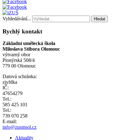
Vyhledávání...
Hledat
Rychlý kontakt
Základní umělecká škola
Miloslava Stibora Olomouc
výtvarný obor
Pionýrská 508/4
779 00 Olomouc
Datová schránka:
zjyfdka
IČ:
47654279
Tel.:
585 425 101
Tel.:
739 070 258
E-mail:
info@zusmsol.cz
Aktuality