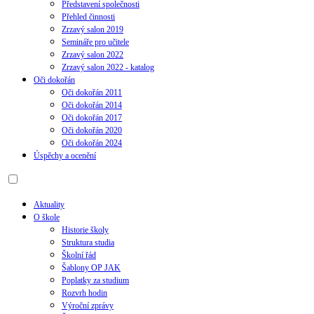
Představení společnosti
Přehled činnosti
Zrzavý salon 2019
Semináře pro učitele
Zrzavý salon 2022
Zrzavý salon 2022 - katalog
Oči dokořán
Oči dokořán 2011
Oči dokořán 2014
Oči dokořán 2017
Oči dokořán 2020
Oči dokořán 2024
Úspěchy a ocenění
Aktuality
O škole
Historie školy
Struktura studia
Školní řád
Šablony OP JAK
Poplatky za studium
Rozvrh hodin
Výroční zprávy