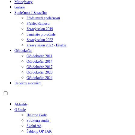
Minivýstavy
Galerie
Společnost J.Zrzavého
Představení společnosti
Přehled činnosti
Zrzavý salon 2019
Semináře pro učitele
Zrzavý salon 2022
Zrzavý salon 2022 - katalog
Oči dokořán
Oči dokořán 2011
Oči dokořán 2014
Oči dokořán 2017
Oči dokořán 2020
Oči dokořán 2024
Úspěchy a ocenění
Aktuality
O škole
Historie školy
Struktura studia
Školní řád
Šablony OP JAK