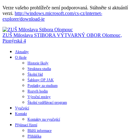
Verze vašeho prohlížeče není podporovaná. Stáhněte si aktuánlí
verzi.
http://windows.microsoft.com/cs-cz/internet-
explorer/download-ie
ZUŠ Miloslava STIBORA
VÝTVARNÝ OBOR
Olomouc,
Pionýrská 4
Aktuality
O škole
Historie školy
Struktura studia
Školní řád
Šablony OP JAK
Poplatky za studium
Rozvrh hodin
Výroční zprávy
Školní vzdělávací program
Vyučující
Kontakt
Kontakty na vyučující
Přijímací řízení
Bližší informace
Přihláška