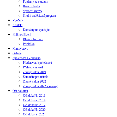
Poplatky za studium
Rozvrh hodin
Výroční zprávy
Školní vzdělávací program
Vyučující
Kontakt
Kontakty na vyučující
Přijímací řízení
Bližší informace
Přihláška
Minivýstavy
Galerie
Společnost J.Zrzavého
Představení společnosti
Přehled činnosti
Zrzavý salon 2019
Semináře pro učitele
Zrzavý salon 2022
Zrzavý salon 2022 - katalog
Oči dokořán
Oči dokořán 2011
Oči dokořán 2014
Oči dokořán 2017
Oči dokořán 2020
Oči dokořán 2024