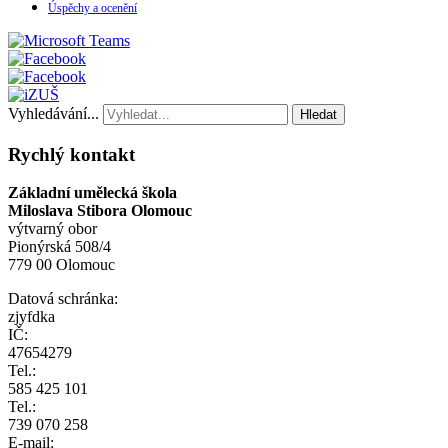
Úspěchy a ocenění
Vyhledávání...
Hledat
Rychlý kontakt
Základní umělecká škola
Miloslava Stibora Olomouc
výtvarný obor
Pionýrská 508/4
779 00 Olomouc
Datová schránka:
zjyfdka
IČ:
47654279
Tel.:
585 425 101
Tel.:
739 070 258
E-mail: