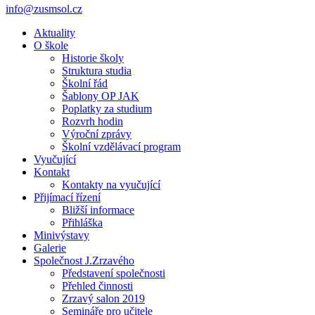
info@zusmsol.cz
Aktuality
O škole
Historie školy
Struktura studia
Školní řád
Šablony OP JAK
Poplatky za studium
Rozvrh hodin
Výroční zprávy
Školní vzdělávací program
Vyučující
Kontakt
Kontakty na vyučující
Přijímací řízení
Bližší informace
Přihláška
Minivýstavy
Galerie
Společnost J.Zrzavého
Představení společnosti
Přehled činnosti
Zrzavý salon 2019
Semináře pro učitele