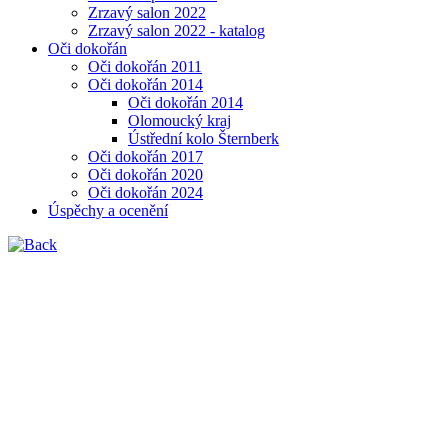
Zrzavý salon 2022
Zrzavý salon 2022 - katalog
Oči dokořán
Oči dokořán 2011
Oči dokořán 2014
Oči dokořán 2014
Olomoucký kraj
Ústřední kolo Šternberk
Oči dokořán 2017
Oči dokořán 2020
Oči dokořán 2024
Úspěchy a ocenění