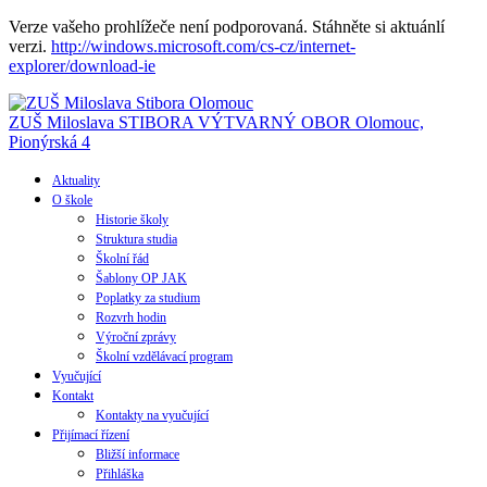
Verze vašeho prohlížeče není podporovaná. Stáhněte si aktuánlí
verzi.
http://windows.microsoft.com/cs-cz/internet-
explorer/download-ie
ZUŠ Miloslava STIBORA
VÝTVARNÝ OBOR
Olomouc,
Pionýrská 4
Aktuality
O škole
Historie školy
Struktura studia
Školní řád
Šablony OP JAK
Poplatky za studium
Rozvrh hodin
Výroční zprávy
Školní vzdělávací program
Vyučující
Kontakt
Kontakty na vyučující
Přijímací řízení
Bližší informace
Přihláška