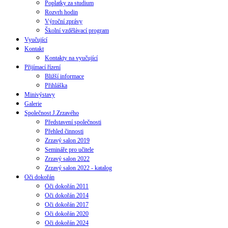
Poplatky za studium
Rozvrh hodin
Výroční zprávy
Školní vzdělávací program
Vyučující
Kontakt
Kontakty na vyučující
Přijímací řízení
Bližší informace
Přihláška
Minivýstavy
Galerie
Společnost J.Zrzavého
Představení společnosti
Přehled činnosti
Zrzavý salon 2019
Semináře pro učitele
Zrzavý salon 2022
Zrzavý salon 2022 - katalog
Oči dokořán
Oči dokořán 2011
Oči dokořán 2014
Oči dokořán 2017
Oči dokořán 2020
Oči dokořán 2024