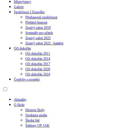
Minivýstavy
Galerie
Společnost J.Zrzavého
Představení společnosti
Přehled činnosti
Zrzavý salon 2019
Semináře pro učitele
Zrzavý salon 2022
Zrzavý salon 2022 - katalog
Oči dokořán
Oči dokořán 2011
Oči dokořán 2014
Oči dokořán 2017
Oči dokořán 2020
Oči dokořán 2024
Úspěchy a ocenění
Aktuality
O škole
Historie školy
Struktura studia
Školní řád
Šablony OP JAK