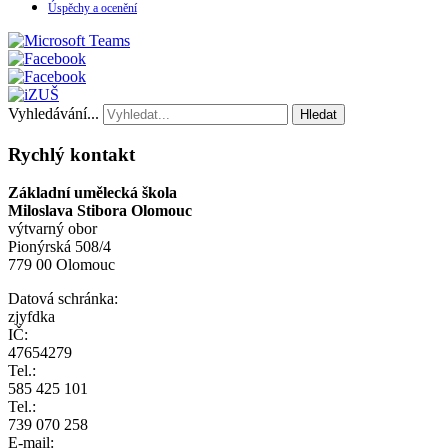
Úspěchy a ocenění
Vyhledávání...
Hledat
Rychlý kontakt
Základní umělecká škola
Miloslava Stibora Olomouc
výtvarný obor
Pionýrská 508/4
779 00 Olomouc
Datová schránka:
zjyfdka
IČ:
47654279
Tel.:
585 425 101
Tel.:
739 070 258
E-mail: