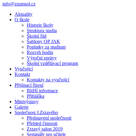
info@zusmsol.cz
Aktuality
O škole
Historie školy
Struktura studia
Školní řád
Šablony OP JAK
Poplatky za studium
Rozvrh hodin
Výroční zprávy
Školní vzdělávací program
Vyučující
Kontakt
Kontakty na vyučující
Přijímací řízení
Bližší informace
Přihláška
Minivýstavy
Galerie
Společnost J.Zrzavého
Představení společnosti
Přehled činnosti
Zrzavý salon 2019
Semináře pro učitele