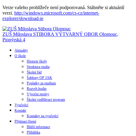
Verze vašeho prohlížeče není podporovaná. Stáhněte si aktuánlí
verzi.
http://windows.microsoft.com/cs-cz/internet-
explorer/download-ie
ZUŠ Miloslava STIBORA
VÝTVARNÝ OBOR
Olomouc,
Pionýrská 4
Aktuality
O škole
Historie školy
Struktura studia
Školní řád
Šablony OP JAK
Poplatky za studium
Rozvrh hodin
Výroční zprávy
Školní vzdělávací program
Vyučující
Kontakt
Kontakty na vyučující
Přijímací řízení
Bližší informace
Přihláška