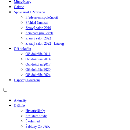
Minivýstavy
Galerie
Společnost J.Zrzavého
Představení společnosti
Přehled činnosti
Zrzavý salon 2019
Semináře pro učitele
Zrzavý salon 2022
Zrzavý salon 2022 - katalog
Oči dokořán
Oči dokořán 2011
Oči dokořán 2014
Oči dokořán 2017
Oči dokořán 2020
Oči dokořán 2024
Úspěchy a ocenění
Aktuality
O škole
Historie školy
Struktura studia
Školní řád
Šablony OP JAK