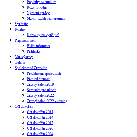
Poplatky za studium
Rozvrh hodin
Výroční zprávy
Školní vzdělávací program
Vyučující
Kontakt
Kontakty na vyučující
Přijímací řízení
Bližší informace
Přihláška
Minivýstavy
Galerie
Společnost J.Zrzavého
Představení společnosti
Přehled činnosti
Zrzavý salon 2019
Semináře pro učitele
Zrzavý salon 2022
Zrzavý salon 2022 - katalog
Oči dokořán
Oči dokořán 2011
Oči dokořán 2014
Oči dokořán 2017
Oči dokořán 2020
Oči dokořán 2024