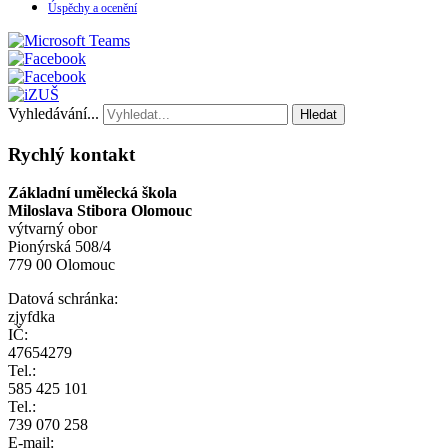
Úspěchy a ocenění
Vyhledávání...
Hledat
Rychlý kontakt
Základní umělecká škola
Miloslava Stibora Olomouc
výtvarný obor
Pionýrská 508/4
779 00 Olomouc
Datová schránka:
zjyfdka
IČ:
47654279
Tel.:
585 425 101
Tel.:
739 070 258
E-mail: