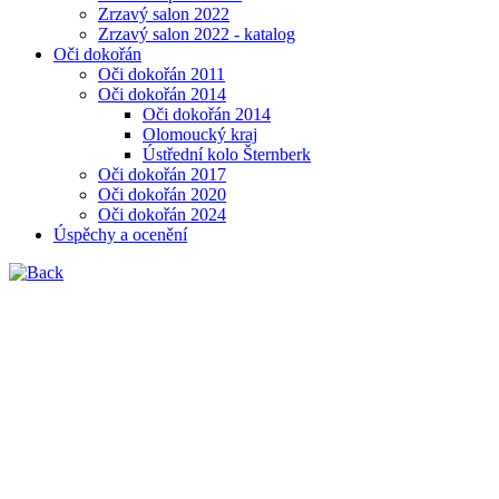
Zrzavý salon 2022
Zrzavý salon 2022 - katalog
Oči dokořán
Oči dokořán 2011
Oči dokořán 2014
Oči dokořán 2014
Olomoucký kraj
Ústřední kolo Šternberk
Oči dokořán 2017
Oči dokořán 2020
Oči dokořán 2024
Úspěchy a ocenění