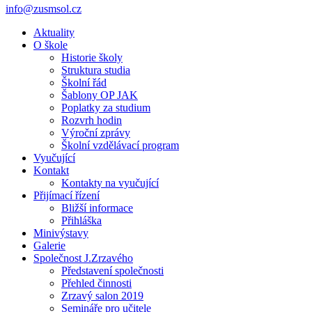
info@zusmsol.cz
Aktuality
O škole
Historie školy
Struktura studia
Školní řád
Šablony OP JAK
Poplatky za studium
Rozvrh hodin
Výroční zprávy
Školní vzdělávací program
Vyučující
Kontakt
Kontakty na vyučující
Přijímací řízení
Bližší informace
Přihláška
Minivýstavy
Galerie
Společnost J.Zrzavého
Představení společnosti
Přehled činnosti
Zrzavý salon 2019
Semináře pro učitele