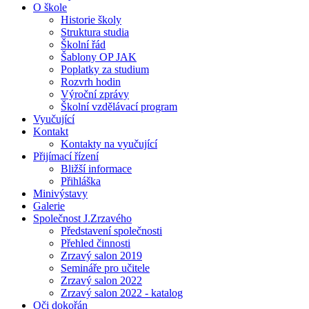
O škole
Historie školy
Struktura studia
Školní řád
Šablony OP JAK
Poplatky za studium
Rozvrh hodin
Výroční zprávy
Školní vzdělávací program
Vyučující
Kontakt
Kontakty na vyučující
Přijímací řízení
Bližší informace
Přihláška
Minivýstavy
Galerie
Společnost J.Zrzavého
Představení společnosti
Přehled činnosti
Zrzavý salon 2019
Semináře pro učitele
Zrzavý salon 2022
Zrzavý salon 2022 - katalog
Oči dokořán