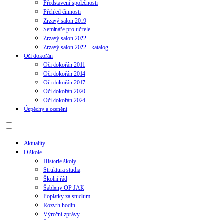
Představení společnosti
Přehled činnosti
Zrzavý salon 2019
Semináře pro učitele
Zrzavý salon 2022
Zrzavý salon 2022 - katalog
Oči dokořán
Oči dokořán 2011
Oči dokořán 2014
Oči dokořán 2017
Oči dokořán 2020
Oči dokořán 2024
Úspěchy a ocenění
Aktuality
O škole
Historie školy
Struktura studia
Školní řád
Šablony OP JAK
Poplatky za studium
Rozvrh hodin
Výroční zprávy