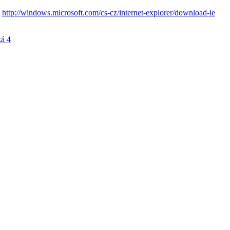
.
http://windows.microsoft.com/cs-cz/internet-explorer/download-ie
á 4