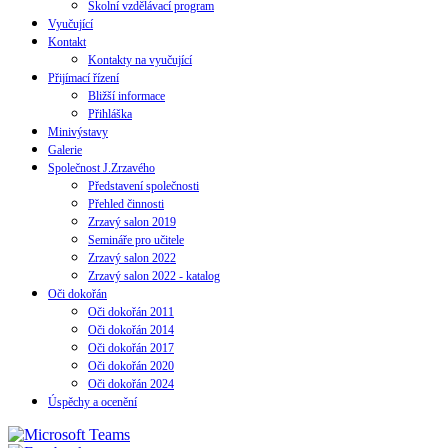
Školní vzdělávací program
Vyučující
Kontakt
Kontakty na vyučující
Přijímací řízení
Bližší informace
Přihláška
Minivýstavy
Galerie
Společnost J.Zrzavého
Představení společnosti
Přehled činnosti
Zrzavý salon 2019
Semináře pro učitele
Zrzavý salon 2022
Zrzavý salon 2022 - katalog
Oči dokořán
Oči dokořán 2011
Oči dokořán 2014
Oči dokořán 2017
Oči dokořán 2020
Oči dokořán 2024
Úspěchy a ocenění