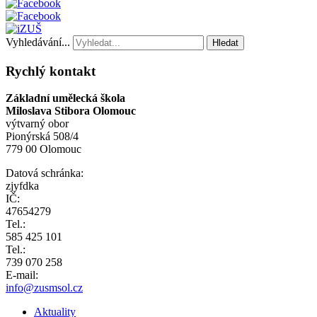
Vyhledávání...
Hledat
Rychlý kontakt
Základní umělecká škola
Miloslava Stibora Olomouc
výtvarný obor
Pionýrská 508/4
779 00 Olomouc
Datová schránka:
zjyfdka
IČ:
47654279
Tel.:
585 425 101
Tel.:
739 070 258
E-mail:
info@zusmsol.cz
Aktuality