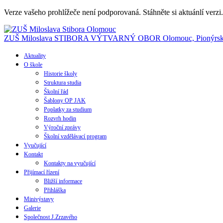
Verze vašeho prohlížeče není podporovaná. Stáhněte si aktuánlí verzi
ZUŠ Miloslava STIBORA
VÝTVARNÝ OBOR
Olomouc, Pionýrsk
Aktuality
O škole
Historie školy
Struktura studia
Školní řád
Šablony OP JAK
Poplatky za studium
Rozvrh hodin
Výroční zprávy
Školní vzdělávací program
Vyučující
Kontakt
Kontakty na vyučující
Přijímací řízení
Bližší informace
Přihláška
Minivýstavy
Galerie
Společnost J.Zrzavého