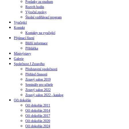
Poplatky za studium
Rozvrh hodin
Výroční zprávy
Školní vzdělávací program
Vyučující
Kontakt
Kontakty na vyučující
Přijímací řízení
Bližší informace
Přihláška
Minivýstavy
Galerie
Společnost J.Zrzavého
Představení společnosti
Přehled činnosti
Zrzavý salon 2019
Semináře pro učitele
Zrzavý salon 2022
Zrzavý salon 2022 - katalog
Oči dokořán
Oči dokořán 2011
Oči dokořán 2014
Oči dokořán 2017
Oči dokořán 2020
Oči dokořán 2024