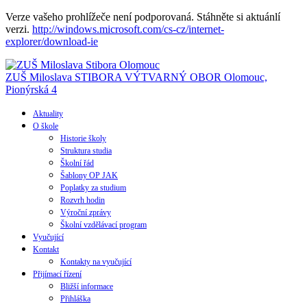
Verze vašeho prohlížeče není podporovaná. Stáhněte si aktuánlí
verzi.
http://windows.microsoft.com/cs-cz/internet-
explorer/download-ie
ZUŠ Miloslava STIBORA
VÝTVARNÝ OBOR
Olomouc,
Pionýrská 4
Aktuality
O škole
Historie školy
Struktura studia
Školní řád
Šablony OP JAK
Poplatky za studium
Rozvrh hodin
Výroční zprávy
Školní vzdělávací program
Vyučující
Kontakt
Kontakty na vyučující
Přijímací řízení
Bližší informace
Přihláška