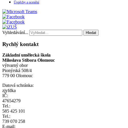
Úspěchy a ocenění
Vyhledávání...
Hledat
Rychlý kontakt
Základní umělecká škola
Miloslava Stibora Olomouc
výtvarný obor
Pionýrská 508/4
779 00 Olomouc
Datová schránka:
zjyfdka
IČ:
47654279
Tel.:
585 425 101
Tel.:
739 070 258
E-mail: