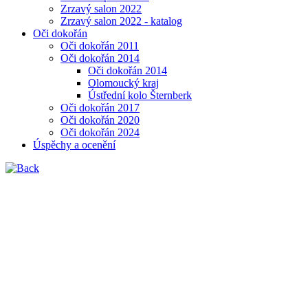
Zrzavý salon 2022
Zrzavý salon 2022 - katalog
Oči dokořán
Oči dokořán 2011
Oči dokořán 2014
Oči dokořán 2014
Olomoucký kraj
Ústřední kolo Šternberk
Oči dokořán 2017
Oči dokořán 2020
Oči dokořán 2024
Úspěchy a ocenění