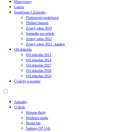
Minivýstavy
Galerie
Společnost J.Zrzavého
Představení společnosti
Přehled činnosti
Zrzavý salon 2019
Semináře pro učitele
Zrzavý salon 2022
Zrzavý salon 2022 - katalog
Oči dokořán
Oči dokořán 2011
Oči dokořán 2014
Oči dokořán 2017
Oči dokořán 2020
Oči dokořán 2024
Úspěchy a ocenění
Aktuality
O škole
Historie školy
Struktura studia
Školní řád
Šablony OP JAK