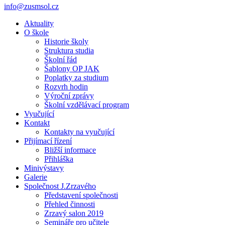
info@zusmsol.cz
Aktuality
O škole
Historie školy
Struktura studia
Školní řád
Šablony OP JAK
Poplatky za studium
Rozvrh hodin
Výroční zprávy
Školní vzdělávací program
Vyučující
Kontakt
Kontakty na vyučující
Přijímací řízení
Bližší informace
Přihláška
Minivýstavy
Galerie
Společnost J.Zrzavého
Představení společnosti
Přehled činnosti
Zrzavý salon 2019
Semináře pro učitele