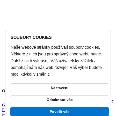
SOUBORY COOKIES
Naše webové stránky používají soubory cookies.
Některé z nich jsou pro správný chod webu nutné.
Další z nich vylepšují Váš uživatelský zážitek a
pomáhají nám náš web rozvíjet. Váš výběr budete
moci kdykoliv změnit.
Nastavení
Ordering
Display Num
Odmítnout vše
Powered by
Phoca Gallery
GDPR
Prohlášení o přístupnosti
Povolit vše
Povinné informace