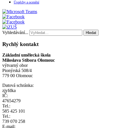
Úspěchy a ocenění
Vyhledávání...
Hledat
Rychlý kontakt
Základní umělecká škola
Miloslava Stibora Olomouc
výtvarný obor
Pionýrská 508/4
779 00 Olomouc
Datová schránka:
zjyfdka
IČ:
47654279
Tel.:
585 425 101
Tel.:
739 070 258
E-mail: