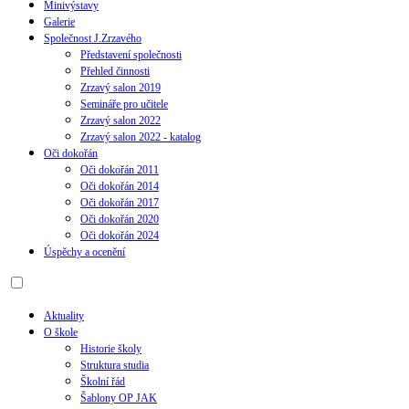
Minivýstavy
Galerie
Společnost J.Zrzavého
Představení společnosti
Přehled činnosti
Zrzavý salon 2019
Semináře pro učitele
Zrzavý salon 2022
Zrzavý salon 2022 - katalog
Oči dokořán
Oči dokořán 2011
Oči dokořán 2014
Oči dokořán 2017
Oči dokořán 2020
Oči dokořán 2024
Úspěchy a ocenění
Aktuality
O škole
Historie školy
Struktura studia
Školní řád
Šablony OP JAK