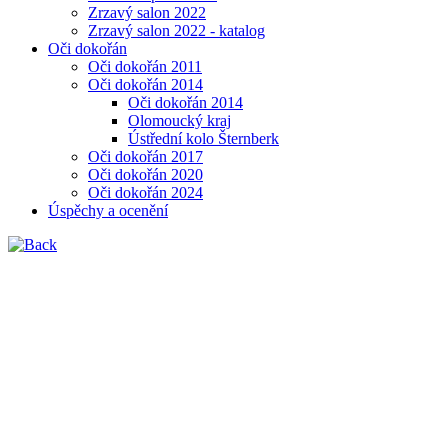
Zrzavý salon 2022
Zrzavý salon 2022 - katalog
Oči dokořán
Oči dokořán 2011
Oči dokořán 2014
Oči dokořán 2014
Olomoucký kraj
Ústřední kolo Šternberk
Oči dokořán 2017
Oči dokořán 2020
Oči dokořán 2024
Úspěchy a ocenění