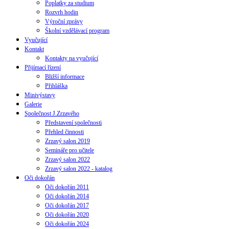
Poplatky za studium
Rozvrh hodin
Výroční zprávy
Školní vzdělávací program
Vyučující
Kontakt
Kontakty na vyučující
Přijímací řízení
Bližší informace
Přihláška
Minivýstavy
Galerie
Společnost J.Zrzavého
Představení společnosti
Přehled činnosti
Zrzavý salon 2019
Semináře pro učitele
Zrzavý salon 2022
Zrzavý salon 2022 - katalog
Oči dokořán
Oči dokořán 2011
Oči dokořán 2014
Oči dokořán 2017
Oči dokořán 2020
Oči dokořán 2024