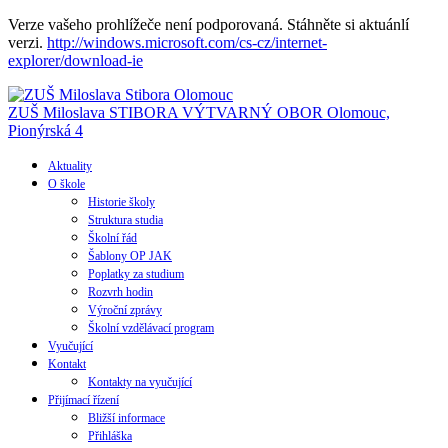
Verze vašeho prohlížeče není podporovaná. Stáhněte si aktuánlí
verzi.
http://windows.microsoft.com/cs-cz/internet-
explorer/download-ie
ZUŠ Miloslava STIBORA
VÝTVARNÝ OBOR
Olomouc,
Pionýrská 4
Aktuality
O škole
Historie školy
Struktura studia
Školní řád
Šablony OP JAK
Poplatky za studium
Rozvrh hodin
Výroční zprávy
Školní vzdělávací program
Vyučující
Kontakt
Kontakty na vyučující
Přijímací řízení
Bližší informace
Přihláška