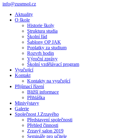
info@zusmsol.cz
Aktuality
O škole
Historie školy
Struktura studia
Školní řád
Šablony OP JAK
Poplatky za studium
Rozvrh hodin
Výroční zprávy
Školní vzdělávací program
Vyučující
Kontakt
Kontakty na vyučující
Přijímací řízení
Bližší informace
Přihláška
Minivýstavy
Galerie
Společnost J.Zrzavého
Představení společnosti
Přehled činnosti
Zrzavý salon 2019
Semináře pro učitele