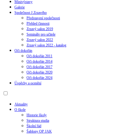
Minivýstavy
Galerie
Společnost J.Zrzavého
Představení společnosti
Přehled činnosti
Zrzavý salon 2019
Semináře pro učitele
Zrzavý salon 2022
Zrzavý salon 2022 - katalog
Oči dokořán
Oči dokořán 2011
Oči dokořán 2014
Oči dokořán 2017
Oči dokořán 2020
Oči dokořán 2024
Úspěchy a ocenění
Aktuality
O škole
Historie školy
Struktura studia
Školní řád
Šablony OP JAK