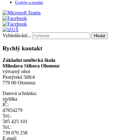
Úspěchy a ocenění
Vyhledávání...
Hledat
Rychlý kontakt
Základní umělecká škola
Miloslava Stibora Olomouc
výtvarný obor
Pionýrská 508/4
779 00 Olomouc
Datová schránka:
zjyfdka
IČ:
47654279
Tel.:
585 425 101
Tel.:
739 070 258
E-mail: