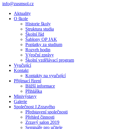
info@zusmsol.cz
Aktuality
O škole
Historie školy
Struktura studia
Školní řád
Šablony OP JAK
Poplatky za studium
Rozvrh hodin
Výroční zprávy
Školní vzdělávací program
Vyučující
Kontakt
Kontakty na vyučující
Přijímací řízení
Bližší informace
Přihláška
Minivýstavy
Galerie
Společnost J.Zrzavého
Představení společnosti
Přehled činnosti
Zrzavý salon 2019
Semináře pro učitele