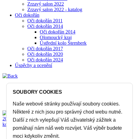
Zrzavý salon 2022
Zrzavý salon 2022 - katalog
Oči dokořán
Oči dokořán 2011
Oči dokořán 2014
Oči dokořán 2014
Olomoucký kraj
Ústřední kolo Šternberk
Oči dokořán 2017
Oči dokořán 2020
Oči dokořán 2024
Úspěchy a ocenění
SOUBORY COOKIES
Naše webové stránky používají soubory cookies.
Některé z nich jsou pro správný chod webu nutné.
Další z nich vylepšují Váš uživatelský zážitek a
pomáhají nám náš web rozvíjet. Váš výběr budete
moci kdykoliv změnit.