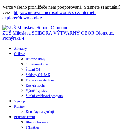
Verze vašeho prohlížeče není podporovaná. Stáhněte si aktuánlí
verzi.
http://windows.microsoft.com/cs-cz/internet-
explorer/download-ie
ZUŠ Miloslava STIBORA
VÝTVARNÝ OBOR
Olomouc,
Pionýrská 4
Aktuality
O škole
Historie školy
Struktura studia
Školní řád
Šablony OP JAK
Poplatky za studium
Rozvrh hodin
Výroční zprávy
Školní vzdělávací program
Vyučující
Kontakt
Kontakty na vyučující
Přijímací řízení
Bližší informace
Přihláška