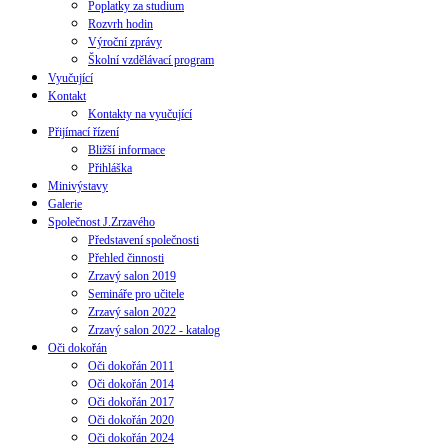
Poplatky za studium
Rozvrh hodin
Výroční zprávy
Školní vzdělávací program
Vyučující
Kontakt
Kontakty na vyučující
Přijímací řízení
Bližší informace
Přihláška
Minivýstavy
Galerie
Společnost J.Zrzavého
Představení společnosti
Přehled činnosti
Zrzavý salon 2019
Semináře pro učitele
Zrzavý salon 2022
Zrzavý salon 2022 - katalog
Oči dokořán
Oči dokořán 2011
Oči dokořán 2014
Oči dokořán 2017
Oči dokořán 2020
Oči dokořán 2024