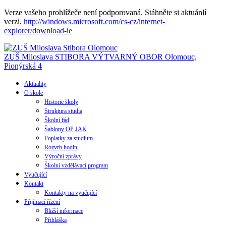
Verze vašeho prohlížeče není podporovaná. Stáhněte si aktuánlí
verzi.
http://windows.microsoft.com/cs-cz/internet-
explorer/download-ie
ZUŠ Miloslava STIBORA
VÝTVARNÝ OBOR
Olomouc,
Pionýrská 4
Aktuality
O škole
Historie školy
Struktura studia
Školní řád
Šablony OP JAK
Poplatky za studium
Rozvrh hodin
Výroční zprávy
Školní vzdělávací program
Vyučující
Kontakt
Kontakty na vyučující
Přijímací řízení
Bližší informace
Přihláška