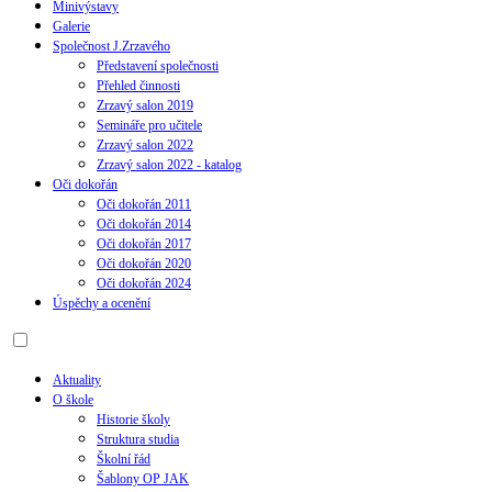
Minivýstavy
Galerie
Společnost J.Zrzavého
Představení společnosti
Přehled činnosti
Zrzavý salon 2019
Semináře pro učitele
Zrzavý salon 2022
Zrzavý salon 2022 - katalog
Oči dokořán
Oči dokořán 2011
Oči dokořán 2014
Oči dokořán 2017
Oči dokořán 2020
Oči dokořán 2024
Úspěchy a ocenění
Aktuality
O škole
Historie školy
Struktura studia
Školní řád
Šablony OP JAK