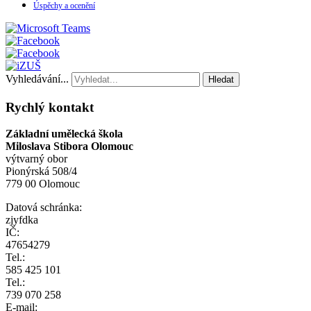
Úspěchy a ocenění
Vyhledávání...
Hledat
Rychlý kontakt
Základní umělecká škola
Miloslava Stibora Olomouc
výtvarný obor
Pionýrská 508/4
779 00 Olomouc
Datová schránka:
zjyfdka
IČ:
47654279
Tel.:
585 425 101
Tel.:
739 070 258
E-mail: