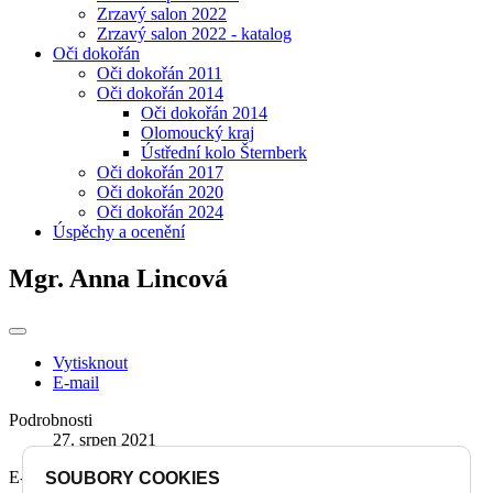
Zrzavý salon 2022
Zrzavý salon 2022 - katalog
Oči dokořán
Oči dokořán 2011
Oči dokořán 2014
Oči dokořán 2014
Olomoucký kraj
Ústřední kolo Šternberk
Oči dokořán 2017
Oči dokořán 2020
Oči dokořán 2024
Úspěchy a ocenění
Mgr. Anna Lincová
Vytisknout
E-mail
Podrobnosti
27. srpen 2021
E-mail:
a.lincova@zusmsol.cz
SOUBORY COOKIES