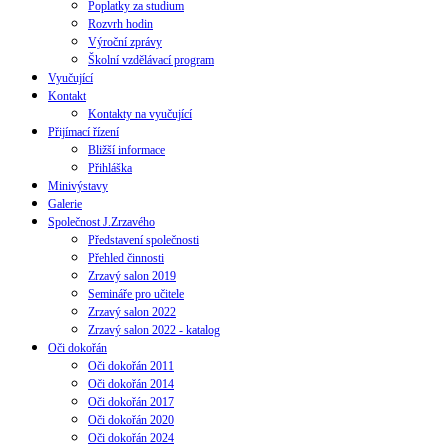
Poplatky za studium
Rozvrh hodin
Výroční zprávy
Školní vzdělávací program
Vyučující
Kontakt
Kontakty na vyučující
Přijímací řízení
Bližší informace
Přihláška
Minivýstavy
Galerie
Společnost J.Zrzavého
Představení společnosti
Přehled činnosti
Zrzavý salon 2019
Semináře pro učitele
Zrzavý salon 2022
Zrzavý salon 2022 - katalog
Oči dokořán
Oči dokořán 2011
Oči dokořán 2014
Oči dokořán 2017
Oči dokořán 2020
Oči dokořán 2024