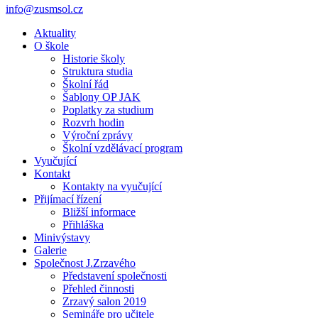
info@zusmsol.cz
Aktuality
O škole
Historie školy
Struktura studia
Školní řád
Šablony OP JAK
Poplatky za studium
Rozvrh hodin
Výroční zprávy
Školní vzdělávací program
Vyučující
Kontakt
Kontakty na vyučující
Přijímací řízení
Bližší informace
Přihláška
Minivýstavy
Galerie
Společnost J.Zrzavého
Představení společnosti
Přehled činnosti
Zrzavý salon 2019
Semináře pro učitele