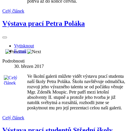
potrvá až do konce června.
Celý článek
Výstava prací Petra Poláka
Vytisknout
E-mail
Podrobnosti
30. březen 2017
Ve školní galerii můžete vidět výstavu prací studenta
naší školy Petra Poláka. Školu navštěvuje odmalička,
rozvoji jeho výrazného talentu se od počátku věnuje
Mgr. Zdeněk Moupic. Petr patří mezi letošní
absolventy II. stupně a protože jeho tvorba je již
natolik svébytná a rozsáhlá, rozhodli jsme se
poskytnout mu pro její prezentaci celou naši galerii.
Celý článek
Výstava prací studentů Střední školy