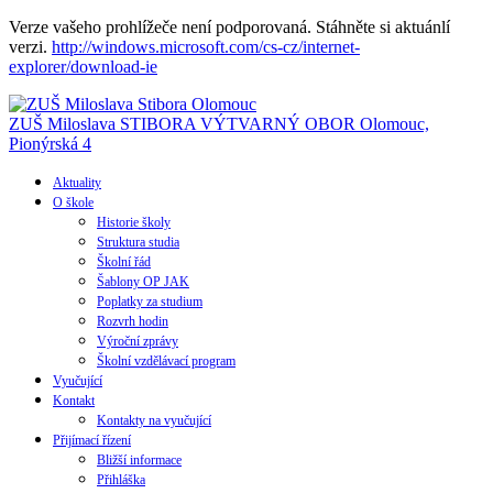
Verze vašeho prohlížeče není podporovaná. Stáhněte si aktuánlí
verzi.
http://windows.microsoft.com/cs-cz/internet-
explorer/download-ie
ZUŠ Miloslava STIBORA
VÝTVARNÝ OBOR
Olomouc,
Pionýrská 4
Aktuality
O škole
Historie školy
Struktura studia
Školní řád
Šablony OP JAK
Poplatky za studium
Rozvrh hodin
Výroční zprávy
Školní vzdělávací program
Vyučující
Kontakt
Kontakty na vyučující
Přijímací řízení
Bližší informace
Přihláška