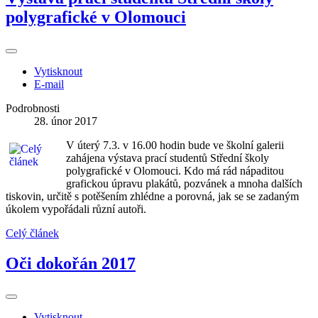
polygrafické v Olomouci
Vytisknout
E-mail
Podrobnosti
28. únor 2017
V úterý 7.3. v 16.00 hodin bude ve školní galerii
zahájena výstava prací studentů Střední školy
polygrafické v Olomouci. Kdo má rád nápaditou
grafickou úpravu plakátů, pozvánek a mnoha dalších
tiskovin, určitě s potěšením zhlédne a porovná, jak se se zadaným
úkolem vypořádali různí autoři.
Celý článek
Oči dokořán 2017
Vytisknout