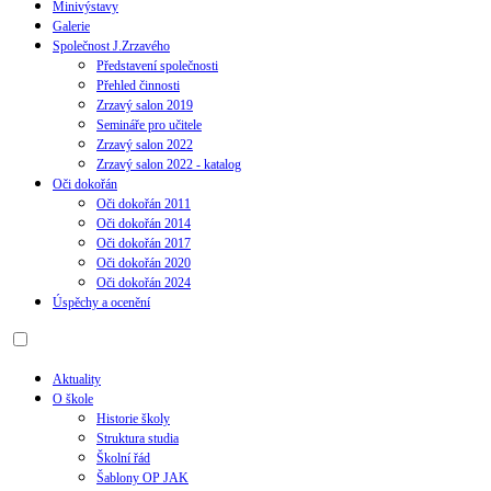
Minivýstavy
Galerie
Společnost J.Zrzavého
Představení společnosti
Přehled činnosti
Zrzavý salon 2019
Semináře pro učitele
Zrzavý salon 2022
Zrzavý salon 2022 - katalog
Oči dokořán
Oči dokořán 2011
Oči dokořán 2014
Oči dokořán 2017
Oči dokořán 2020
Oči dokořán 2024
Úspěchy a ocenění
Aktuality
O škole
Historie školy
Struktura studia
Školní řád
Šablony OP JAK