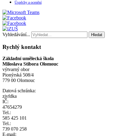
Úspěchy a ocenění
Vyhledávání...
Hledat
Rychlý kontakt
Základní umělecká škola
Miloslava Stibora Olomouc
výtvarný obor
Pionýrská 508/4
779 00 Olomouc
Datová schránka:
zjyfdka
IČ:
47654279
Tel.:
585 425 101
Tel.:
739 070 258
E-mail: