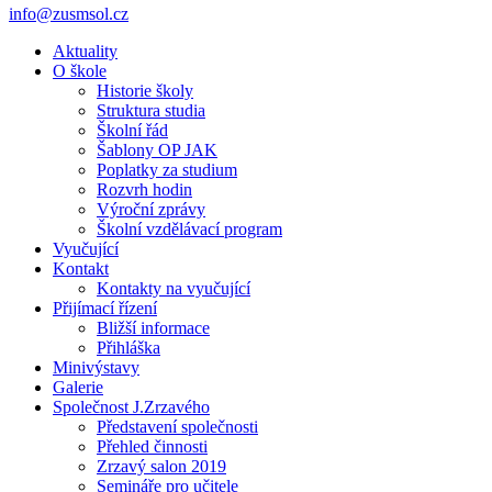
info@zusmsol.cz
Aktuality
O škole
Historie školy
Struktura studia
Školní řád
Šablony OP JAK
Poplatky za studium
Rozvrh hodin
Výroční zprávy
Školní vzdělávací program
Vyučující
Kontakt
Kontakty na vyučující
Přijímací řízení
Bližší informace
Přihláška
Minivýstavy
Galerie
Společnost J.Zrzavého
Představení společnosti
Přehled činnosti
Zrzavý salon 2019
Semináře pro učitele