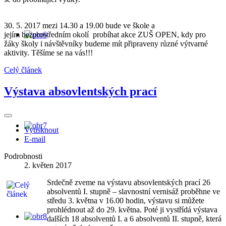
30. 5. 2017 mezi 14.30 a 19.00 bude ve škole a
jejím bezprostředním okolí probíhat akce ZUŠ OPEN, kdy pro
žáky školy i návštěvníky budeme mít připraveny různé výtvarné
aktivity. Těšíme se na vás!!!
Celý článek
Výstava absovlentských prací
Vytisknout
E-mail
Podrobnosti
2. květen 2017
Srdečně zveme na výstavu absovlentských prací 26
absolventů I. stupně – slavnostní vernisáž proběhne ve
středu 3. května v 16.00 hodin, výstavu si můžete
prohlédnout až do 29. května. Poté ji vystřídá výstava
dalších 18 absolventů I. a 6 absolventů II. stupně, která