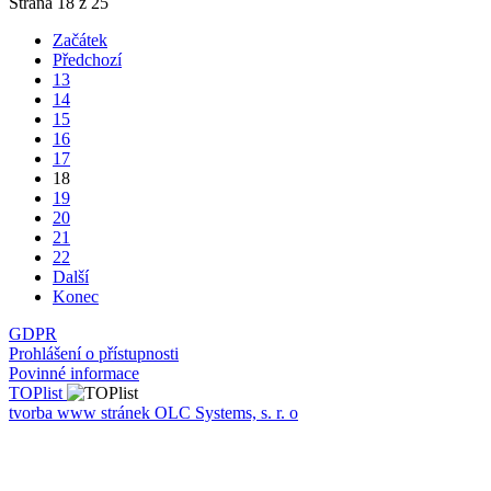
Strana 18 z 25
Začátek
Předchozí
13
14
15
16
17
18
19
20
21
22
Další
Konec
GDPR
Prohlášení o přístupnosti
Povinné informace
TOPlist
tvorba www stránek OLC Systems, s. r. o