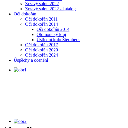
Zrzavý salon 2022
Zrzavý salon 2022 - katalog
Oči dokořán
Oči dokořán 2011
Oči dokořán 2014
Oči dokořán 2014
Olomoucký kraj
Ústřední kolo Šternberk
Oči dokořán 2017
Oči dokořán 2020
Oči dokořán 2024
Úspěchy a ocenění
MINIVÝSTAVA, Portréty podle
Rembrandta, uč. J. Sosna