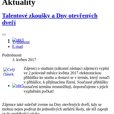
Aktuality
Talentové zkoušky a Dny otevřených
dveří
Vytisknout
E-mail
Podrobnosti
3. květen 2017
Zájemci o studium (zákonní zástupci zájemce) vyplní
ve 2.polovině měsíce května 2017 elektronickou
přihlášku ke studiu a dostaví se v termín, který označí
v přihlášce, k přijímacímu řízení. Současné přihlášky
označení termínu neumožňují, doporučujeme s jejich
vyplněním počkat!
Zájemce také srdečně zveme na Dny otevřených dveří, kdy se
mohou nejen podívat do jednotlivých ateliérů školy, ale též zapojit
se do probíhající výuky.