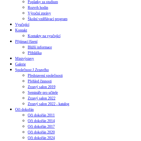
Poplatky za studium
Rozvrh hodin
Výroční zprávy
Školní vzdělávací program
Vyučující
Kontakt
Kontakty na vyučující
Přijímací řízení
Bližší informace
Přihláška
Minivýstavy
Galerie
Společnost J.Zrzavého
Představení společnosti
Přehled činnosti
Zrzavý salon 2019
Semináře pro učitele
Zrzavý salon 2022
Zrzavý salon 2022 - katalog
Oči dokořán
Oči dokořán 2011
Oči dokořán 2014
Oči dokořán 2017
Oči dokořán 2020
Oči dokořán 2024