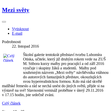
Mezi světy
Vytisknout
E-mail
Podrobnosti
22. listopad 2016
Školní galerie tentokrát představí tvorbu Lubomíra
Otiska, učitele, který již druhým rokem vede na ZUŠ
M. Stibora kurzy malby pro pracující a od září 2016
vyučuje i skupiny žáků a studentů. Malby pod
souhrnným názvem „Mezi světy“ návštěvníka vtáhnou
do autorových fantazijních představ, okouzlujících
svou hyperrealistickou formou. Kdo má rád skvělé
malířské řemeslo a rád se nechá unést do jiných světů, přijde si na
výstavě na své! Slavnostní vernisáž proběhne v úterý 29.11.2016
v 17.15 hodin, jste srdečně zváni.
Celý článek