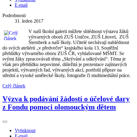
E-mail
Podrobnosti
31. leden 2017
V naší školní galerii můžete shlédnout výstavu žáků
výtvarných oborů ZUŠ Uničov, ZUŠ Litovel, ZUŠ
Šternberk a naší školy. Učitelé nechávají nahlédnout
do svých ateliérů „v předvečer“ krajského kola 13. Soutěžní
přehlídky výtvarného oboru ZUŠ ČR, vyhlašované MŠMT. Se
svými žáky zpracovávali téma „Skrývání a odkrývání“. Téma je
však pro přehlídku nepovinné, důležitá je prezentace zajímavých
projektů, výtvarných řad, výtvarných akcí, portfolií příprav na
střední a vysoké umělecké školy, fotografie či multimediální práce.
Celý článek
Výzva k podávání žádostí o účelové dary
z Fondu pomoci olomouckým dětem
Vytisknout
E-mail