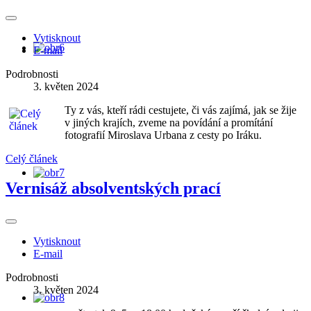
Vytisknout
E-mail
Podrobnosti
3. květen 2024
Ty z vás, kteří rádi cestujete, či vás zajímá, jak se žije
v jiných krajích, zveme na povídání a promítání
fotografií Miroslava Urbana z cesty po Iráku.
Celý článek
Vernisáž absolventských prací
Vytisknout
E-mail
Podrobnosti
3. květen 2024