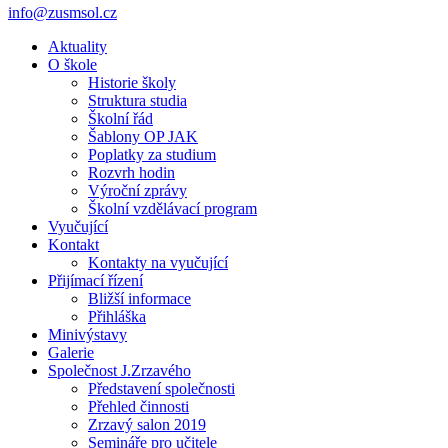
info@zusmsol.cz
Aktuality
O škole
Historie školy
Struktura studia
Školní řád
Šablony OP JAK
Poplatky za studium
Rozvrh hodin
Výroční zprávy
Školní vzdělávací program
Vyučující
Kontakt
Kontakty na vyučující
Přijímací řízení
Bližší informace
Přihláška
Minivýstavy
Galerie
Společnost J.Zrzavého
Představení společnosti
Přehled činnosti
Zrzavý salon 2019
Semináře pro učitele