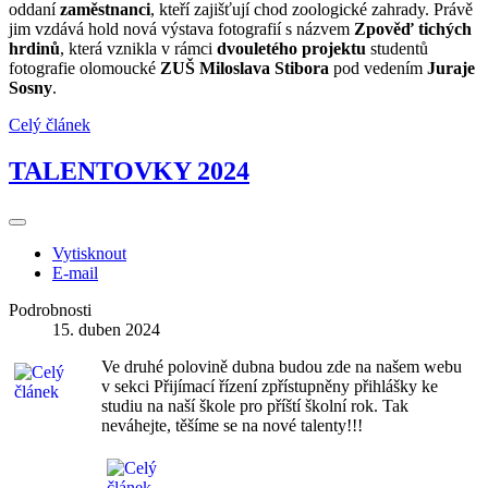
oddaní
zaměstnanci
, kteří zajišťují chod zoologické zahrady. Právě
jim vzdává hold nová výstava fotografií s názvem
Zpověď tichých
hrdinů
, která vznikla v rámci
dvouletého projektu
studentů
fotografie olomoucké
ZUŠ Miloslava Stibora
pod vedením
Juraje
Sosny
.
Celý článek
TALENTOVKY 2024
Vytisknout
E-mail
Podrobnosti
15. duben 2024
Ve druhé polovině dubna budou zde na našem webu
v sekci Přijímací řízení zpřístupněny přihlášky ke
studiu na naší škole pro příští školní rok. Tak
neváhejte, těšíme se na nové talenty!!!