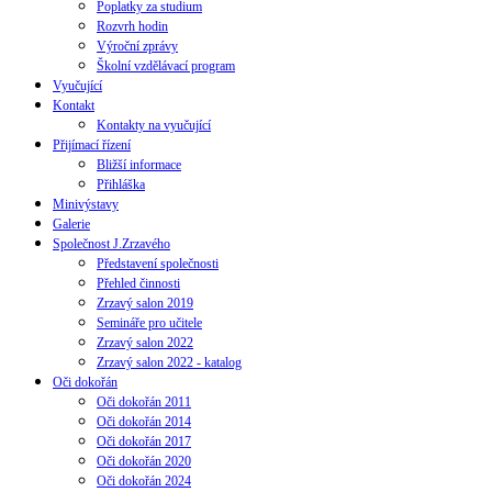
Poplatky za studium
Rozvrh hodin
Výroční zprávy
Školní vzdělávací program
Vyučující
Kontakt
Kontakty na vyučující
Přijímací řízení
Bližší informace
Přihláška
Minivýstavy
Galerie
Společnost J.Zrzavého
Představení společnosti
Přehled činnosti
Zrzavý salon 2019
Semináře pro učitele
Zrzavý salon 2022
Zrzavý salon 2022 - katalog
Oči dokořán
Oči dokořán 2011
Oči dokořán 2014
Oči dokořán 2017
Oči dokořán 2020
Oči dokořán 2024