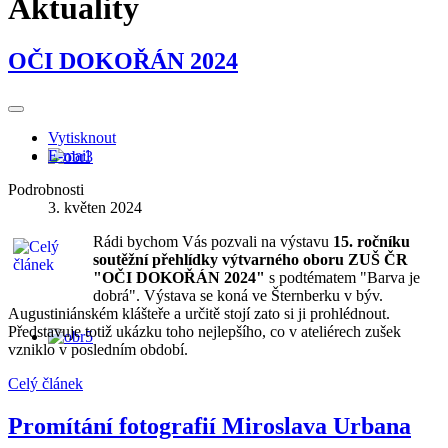
Aktuality
OČI DOKOŘÁN 2024
Vytisknout
E-mail
Podrobnosti
3. květen 2024
Rádi bychom Vás pozvali na výstavu
15. ročníku
soutěžní přehlídky výtvarného oboru ZUŠ ČR
"OČI DOKOŘÁN 2024"
s podtématem "Barva je
dobrá". Výstava se koná ve Šternberku v býv.
Augustiniánském klášteře a určitě stojí zato si ji prohlédnout.
Představuje totiž ukázku toho nejlepšího, co v ateliérech zušek
vzniklo v posledním období.
Celý článek
Promítání fotografií Miroslava Urbana