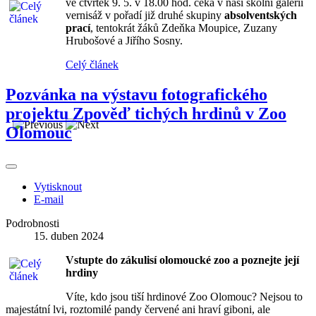
ve čtvrtek 9. 5. v 18.00 hod. čeká v naší školní galerii
vernisáž v pořadí již druhé skupiny
absolventských
prací
, tentokrát žáků Zdeňka Moupice, Zuzany
Hrubošové a Jiřího Sosny.
Celý článek
Pozvánka na výstavu fotografického
projektu Zpověď tichých hrdinů v Zoo
Olomouc
Vytisknout
E-mail
Podrobnosti
15. duben 2024
Vstupte do zákulisí olomoucké zoo a poznejte její
hrdiny
Víte, kdo jsou tiší hrdinové Zoo Olomouc? Nejsou to
majestátní lvi, roztomilé pandy červené ani hraví giboni, ale