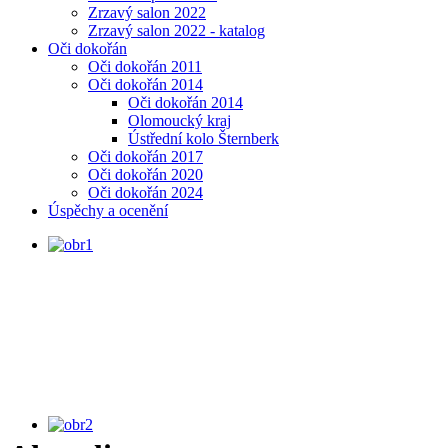
Zrzavý salon 2022
Zrzavý salon 2022 - katalog
Oči dokořán
Oči dokořán 2011
Oči dokořán 2014
Oči dokořán 2014
Olomoucký kraj
Ústřední kolo Šternberk
Oči dokořán 2017
Oči dokořán 2020
Oči dokořán 2024
Úspěchy a ocenění
MINIVÝSTAVA, Portréty podle
Rembrandta, uč. J. Sosna