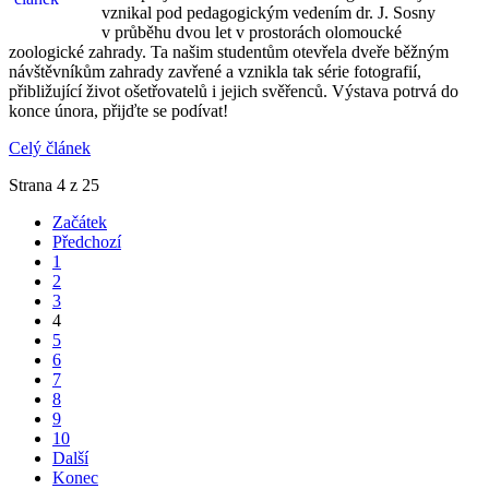
vznikal pod pedagogickým vedením dr. J. Sosny
v průběhu dvou let v prostorách olomoucké
zoologické zahrady. Ta našim studentům otevřela dveře běžným
návštěvníkům zahrady zavřené a vznikla tak série fotografií,
přibližující život ošetřovatelů i jejich svěřenců. Výstava potrvá do
konce února, přijďte se podívat!
Celý článek
Strana 4 z 25
Začátek
Předchozí
1
2
3
4
5
6
7
8
9
10
Další
Konec