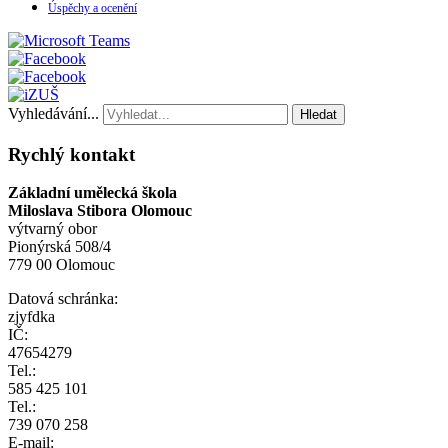
Úspěchy a ocenění
Vyhledávání...
Hledat
Rychlý kontakt
Základní umělecká škola
Miloslava Stibora Olomouc
výtvarný obor
Pionýrská 508/4
779 00 Olomouc
Datová schránka:
zjyfdka
IČ:
47654279
Tel.:
585 425 101
Tel.:
739 070 258
E-mail: