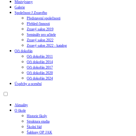
Minivýstavy
Galerie
Společnost J.Zrzavého
Představení společnosti
Přehled činnosti
Zrzavý salon 2019
Semináře pro učitele
Zrzavý salon 2022
Zrzavý salon 2022 - katalog
Oči dokořán
Oči dokořán 2011
Oči dokořán 2014
Oči dokořán 2017
Oči dokořán 2020
Oči dokořán 2024
Úspěchy a ocenění
Aktuality
O škole
Historie školy
Struktura studia
Školní řád
Šablony OP JAK