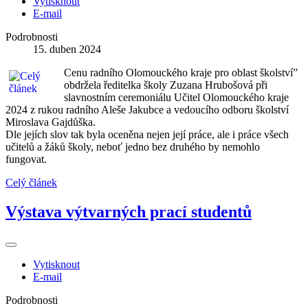
Vytisknout
E-mail
Podrobnosti
15. duben 2024
Cenu radního Olomouckého kraje pro oblast školství”
obdržela ředitelka školy Zuzana Hrubošová při
slavnostním ceremoniálu Učitel Olomouckého kraje
2024 z rukou radního Aleše Jakubce a vedoucího odboru školství
Miroslava Gajdůška.
Dle jejích slov tak byla oceněna nejen její práce, ale i práce všech
učitelů a žáků školy, neboť jedno bez druhého by nemohlo
fungovat.
Celý článek
Výstava výtvarných prací studentů
Vytisknout
E-mail
Podrobnosti