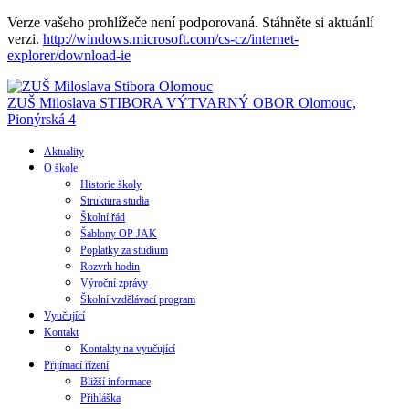
Verze vašeho prohlížeče není podporovaná. Stáhněte si aktuánlí
verzi.
http://windows.microsoft.com/cs-cz/internet-
explorer/download-ie
ZUŠ Miloslava STIBORA
VÝTVARNÝ OBOR
Olomouc,
Pionýrská 4
Aktuality
O škole
Historie školy
Struktura studia
Školní řád
Šablony OP JAK
Poplatky za studium
Rozvrh hodin
Výroční zprávy
Školní vzdělávací program
Vyučující
Kontakt
Kontakty na vyučující
Přijímací řízení
Bližší informace
Přihláška