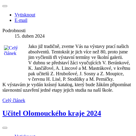
Vytisknout
E-mail
Podrobnosti
15. duben 2024
Jako již tradičně, zveme Vás na výstavy prací našich
absolventů. Tentokrát je jich více než 80, proto jsme
jim vyčlenili tři výstavní termíny ve školní galerii.
V dubnu se představí žáci vyučujících V. Beránkové,
K. Jančářové, A. Lincové a M. Mastrákové, v květnu
pak učitelů Z. Hrubošové, J. Sosny a Z. Moupice,
v červnu H. Lisé, P. Stodůlky a M. Perničky.
K výstavám je vydán krásný katalog, který bude žákům připomínat
slavnostní uzavření jedné etapy jejich studia na naší škole.
Celý článek
Učitel Olomouckého kraje 2024