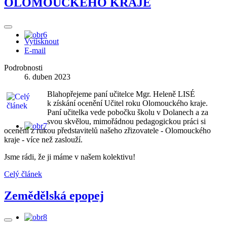
OLOMOUCKÉHO KRAJE
Vytisknout
E-mail
Podrobnosti
6. duben 2023
Blahopřejeme paní učitelce Mgr. Heleně LISÉ
k získání ocenění Učitel roku Olomouckého kraje.
Paní učitelka vede pobočku školu v Dolanech a za
svou skvělou, mimořádnou pedagogickou práci si
ocenění z rukou představitelů našeho zřizovatele - Olomouckého
kraje - více než zaslouží.
Jsme rádi, že ji máme v našem kolektivu!
Celý článek
Zemědělská epopej