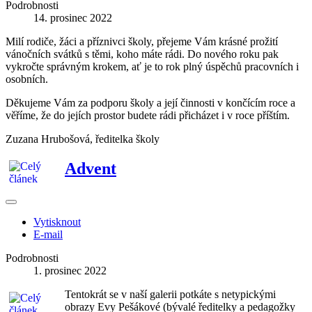
Podrobnosti
14. prosinec 2022
Milí rodiče, žáci a příznivci školy, přejeme Vám krásné prožití
vánočních svátků s těmi, koho máte rádi. Do nového roku pak
vykročte správným krokem, ať je to rok plný úspěchů pracovních i
osobních.
Děkujeme Vám za podporu školy a její činnosti v končícím roce a
věříme, že do jejích prostor budete rádi přicházet i v roce příštím.
Zuzana Hrubošová, ředitelka školy
Advent
Vytisknout
E-mail
Podrobnosti
1. prosinec 2022
Tentokrát se v naší galerii potkáte s netypickými
obrazy Evy Pešákové (bývalé ředitelky a pedagožky