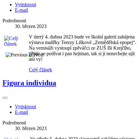
Vytisknout
E-mail
Podrobnosti
30. březen 2023
V úterý 4. dubna 2023 bude ve školní galerii zahájena
výstava malířky Terezy Liškové „Zemědělská epopej“.
Na vernisáži vystoupí zpěváčci ze ZUŠ Iši Krejčího,
přijde se podívat i pan hejtman, tak si ji nenechejte ujít
ani vy!
Celý článek
Figura individua
Vytisknout
E-mail
Podrobnosti
30. březen 2023
Ve středu 5. dubna 2023 slavnostně zahájíme výstavu