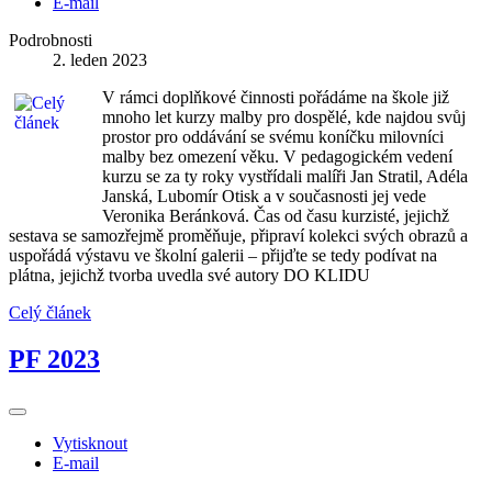
E-mail
Podrobnosti
2. leden 2023
V rámci doplňkové činnosti pořádáme na škole již
mnoho let kurzy malby pro dospělé, kde najdou svůj
prostor pro oddávání se svému koníčku milovníci
malby bez omezení věku. V pedagogickém vedení
kurzu se za ty roky vystřídali malíři Jan Stratil, Adéla
Janská, Lubomír Otisk a v současnosti jej vede
Veronika Beránková. Čas od času kurzisté, jejichž
sestava se samozřejmě proměňuje, připraví kolekci svých obrazů a
uspořádá výstavu ve školní galerii – přijďte se tedy podívat na
plátna, jejichž tvorba uvedla své autory DO KLIDU
Celý článek
PF 2023
Vytisknout
E-mail