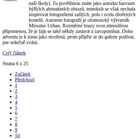
naší školy). Tu povětšinou znáte jako autorku barvami
hýřících abstraktních obrazů, tentokrát se však nechala
inspirovat fotografiemi zašlých, polo i zcela zbořených
kostelů. Autorem fotografií je olomoucký výtvarník
Miroslav Urban. Rozměrné brazy svou atmosférou
připomenou, že je fajn se také někdy zastavit a zavzpomínat. Doba
adventu je k tomu jako stvořená, proto přijďte se do galerie podívat,
jste srdečně zváni.
Celý článek
Strana 6 z 25
Začátek
Předchozí
1
2
3
4
5
6
7
8
9
10