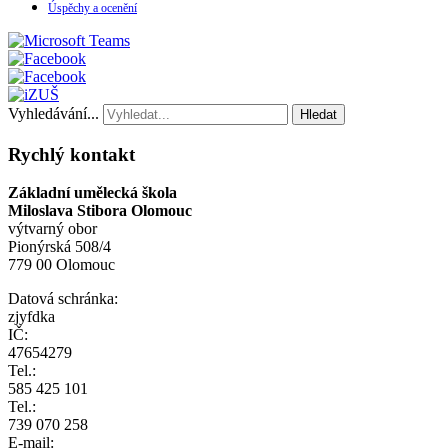
Úspěchy a ocenění
Vyhledávání...
Hledat
Rychlý kontakt
Základní umělecká škola
Miloslava Stibora Olomouc
výtvarný obor
Pionýrská 508/4
779 00 Olomouc
Datová schránka:
zjyfdka
IČ:
47654279
Tel.:
585 425 101
Tel.:
739 070 258
E-mail: