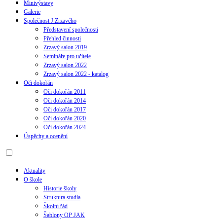
Minivýstavy
Galerie
Společnost J.Zrzavého
Představení společnosti
Přehled činnosti
Zrzavý salon 2019
Semináře pro učitele
Zrzavý salon 2022
Zrzavý salon 2022 - katalog
Oči dokořán
Oči dokořán 2011
Oči dokořán 2014
Oči dokořán 2017
Oči dokořán 2020
Oči dokořán 2024
Úspěchy a ocenění
Aktuality
O škole
Historie školy
Struktura studia
Školní řád
Šablony OP JAK