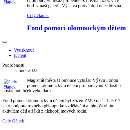
Olomouc. Vernisáž proběhne 9. března 2023, v 16
hod. v naší galerii. Výstava potrvá do konce března.
Celý článek
Fond pomoci olomouckým dětem
Vytisknout
E-mail
Podrobnosti
1. únor 2023
Magistrát města Olomouce vyhlásil Výzvu Fondu
pomoci olomouckým dětem pro podávání žádostí o
poskytnutí účelového daru.
Fond pomoci olomouckým dětem byl zřízen ZMO od 1. 1. 2017
jako podpora rovného přístupu ke vzdělávání a mimoškolním
aktivitám dětí a žáků z nízkopříjmových rodin.
Celý článek