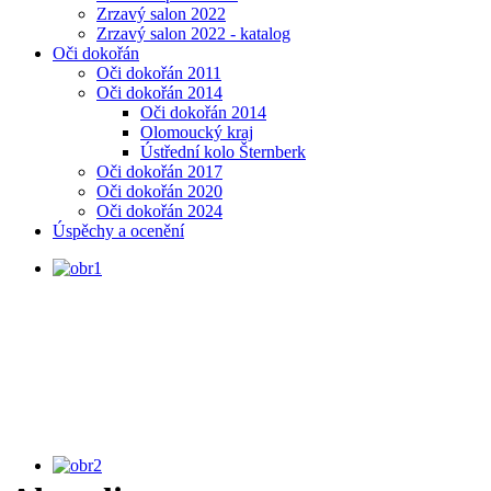
Zrzavý salon 2022
Zrzavý salon 2022 - katalog
Oči dokořán
Oči dokořán 2011
Oči dokořán 2014
Oči dokořán 2014
Olomoucký kraj
Ústřední kolo Šternberk
Oči dokořán 2017
Oči dokořán 2020
Oči dokořán 2024
Úspěchy a ocenění
MINIVÝSTAVA, Portréty podle
Rembrandta, uč. J. Sosna