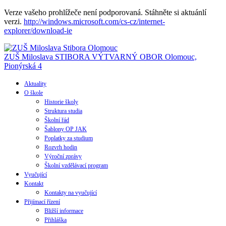
Verze vašeho prohlížeče není podporovaná. Stáhněte si aktuánlí
verzi.
http://windows.microsoft.com/cs-cz/internet-
explorer/download-ie
ZUŠ Miloslava STIBORA
VÝTVARNÝ OBOR
Olomouc,
Pionýrská 4
Aktuality
O škole
Historie školy
Struktura studia
Školní řád
Šablony OP JAK
Poplatky za studium
Rozvrh hodin
Výroční zprávy
Školní vzdělávací program
Vyučující
Kontakt
Kontakty na vyučující
Přijímací řízení
Bližší informace
Přihláška