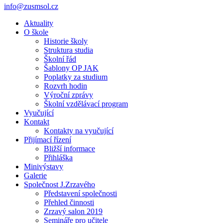
info@zusmsol.cz
Aktuality
O škole
Historie školy
Struktura studia
Školní řád
Šablony OP JAK
Poplatky za studium
Rozvrh hodin
Výroční zprávy
Školní vzdělávací program
Vyučující
Kontakt
Kontakty na vyučující
Přijímací řízení
Bližší informace
Přihláška
Minivýstavy
Galerie
Společnost J.Zrzavého
Představení společnosti
Přehled činnosti
Zrzavý salon 2019
Semináře pro učitele