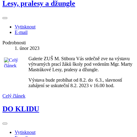
Lesy, pralesy a džungle
Vytisknout
E-mail
Podrobnosti
1. únor 2023
Galerie ZUŠ M. Stibora Vás srdečně zve na výstavu
výtvarných prací žáků školy pod vedením Mgr. Marty
Mastrákové Lesy, pralesy a džungle.
Výstava bude probíhat od 8.2. do 6.3., slavností
zahájení se uskuteční 8.2. 2023 v 16.00 hod.
Celý článek
DO KLIDU
Vytisknout