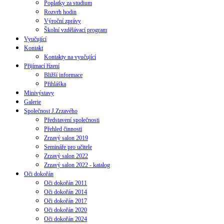
Poplatky za studium
Rozvrh hodin
Výroční zprávy
Školní vzdělávací program
Vyučující
Kontakt
Kontakty na vyučující
Přijímací řízení
Bližší informace
Přihláška
Minivýstavy
Galerie
Společnost J.Zrzavého
Představení společnosti
Přehled činnosti
Zrzavý salon 2019
Semináře pro učitele
Zrzavý salon 2022
Zrzavý salon 2022 - katalog
Oči dokořán
Oči dokořán 2011
Oči dokořán 2014
Oči dokořán 2017
Oči dokořán 2020
Oči dokořán 2024